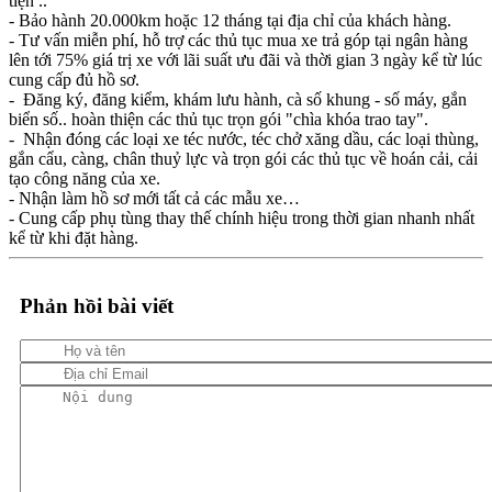
tiện ..
- Bảo hành 20.000km hoặc 12 tháng tại địa chỉ của khách hàng.
- Tư vấn miễn phí, hỗ trợ các thủ tục mua xe trả góp tại ngân hàng
lên tới 75% giá trị xe với lãi suất ưu đãi và thời gian 3 ngày kể từ lúc
cung cấp đủ hồ sơ.
- Đăng ký, đăng kiểm, khám lưu hành, cà số khung - số máy, gắn
biển số.. hoàn thiện các thủ tục trọn gói "chìa khóa trao tay".
- Nhận đóng các loại xe téc nước, téc chở xăng dầu, các loại thùng,
gắn cẩu, càng, chân thuỷ lực và trọn gói các thủ tục về hoán cải, cải
tạo công năng của xe.
- Nhận làm hồ sơ mới tất cả các mẫu xe…
- Cung cấp phụ tùng thay thế chính hiệu trong thời gian nhanh nhất
kể từ khi đặt hàng.
Phản hồi bài viết