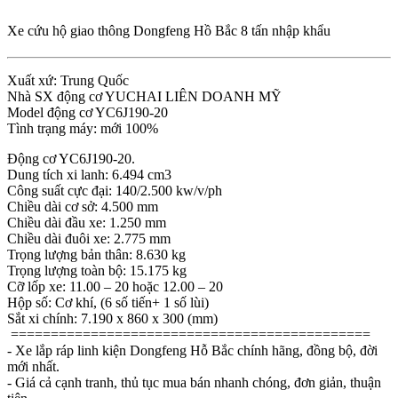
Xe cứu hộ giao thông Dongfeng Hồ Bắc 8 tấn nhập khẩu
Xuất xứ: Trung Quốc
Nhà SX động cơ YUCHAI LIÊN DOANH MỸ
Model động cơ YC6J190-20
Tình trạng máy: mới 100%
Động cơ YC6J190-20.
Dung tích xi lanh: 6.494 cm3
Công suất cực đại: 140/2.500 kw/v/ph
Chiều dài cơ sở: 4.500 mm
Chiều dài đầu xe: 1.250 mm
Chiều dài đuôi xe: 2.775 mm
Trọng lượng bản thân: 8.630 kg
Trọng lượng toàn bộ: 15.175 kg
Cỡ lốp xe: 11.00 – 20 hoặc 12.00 – 20
Hộp số: Cơ khí, (6 số tiến+ 1 số lùi)
Sắt xi chính: 7.190 x 860 x 300 (mm)
=============================================
- Xe lắp ráp linh kiện Dongfeng Hỗ Bắc chính hãng, đồng bộ, đời
mới nhất.
- Giá cả cạnh tranh, thủ tục mua bán nhanh chóng, đơn giản, thuận