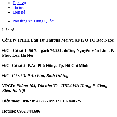
Dịch vụ
Tin tức
Liên hệ
Phụ tùng xe Trung Quốc
Liên hệ
Công ty TNHH Đầu Tư Thương Mại và XNK Ô TÔ Bảo Ngọc
Đ/C :
Cơ sở 1: Số 7, ngách 74/231, đường Nguyễn Văn Linh, P.
Phúc Lợi, Hà Nội
Đ/C:
Cơ sở 2: P.An Phú Đông, Tp. Hồ Chí Minh
Đ/C:
Cơ sở 3: P.An Phú, Bình Dương
VPGD:
Phòng 104, Tòa nhà Y2 - HH04 Việt Hưng, P. Giang
Biên, Hà Nội
Điện thoại:
0962.854.686
- MST:
0107440525
Hotline:
0962.844.686