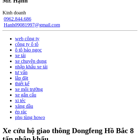
Mr. Hạnh
Kinh doanh
0962.844.686
Hanh09081997@gmail.com
web công ty
công ty ô tô
ô tô bảo ngọc
xe tải
xe chuyên dụng
nhập khẩu xe tải
tư vấn
lắp đặt
thiết kế
xe môi trường
xe gắn cẩu
xi téc
xăng dầu
ép rác
phụ tùng howo
Xe cứu hộ giao thông Dongfeng Hồ Bắc 8
tấn nhập khẩu