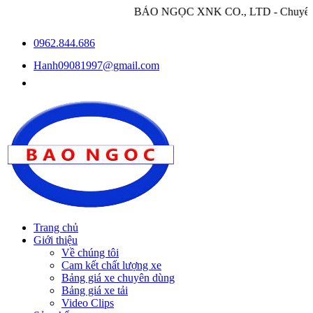
BẢO NGỌC XNK CO., LTD - Chuyên nhập khẩu và p
0962.844.686
Hanh09081997@gmail.com
Trang chủ
Giới thiệu
Về chúng tôi
Cam kết chất lượng xe
Bảng giá xe chuyên dùng
Bảng giá xe tải
Video Clips