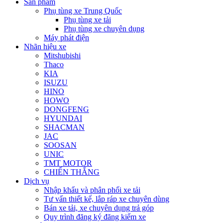
Sản phẩm
Phụ tùng xe Trung Quốc
Phụ tùng xe tải
Phụ tùng xe chuyên dụng
Máy phát điện
Nhãn hiệu xe
Mitshubishi
Thaco
KIA
ISUZU
HINO
HOWO
DONGFENG
HYUNDAI
SHACMAN
JAC
SOOSAN
UNIC
TMT MOTOR
CHIẾN THẮNG
Dịch vụ
Nhập khẩu và phân phối xe tải
Tư vấn thiết kế, lắp ráp xe chuyên dùng
Bán xe tải, xe chuyên dụng trả góp
Quy trình đăng ký đăng kiểm xe