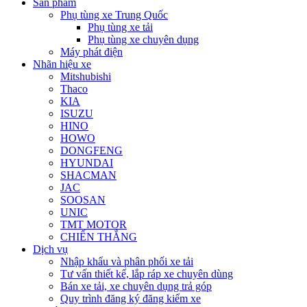
Sản phẩm
Phụ tùng xe Trung Quốc
Phụ tùng xe tải
Phụ tùng xe chuyên dụng
Máy phát điện
Nhãn hiệu xe
Mitshubishi
Thaco
KIA
ISUZU
HINO
HOWO
DONGFENG
HYUNDAI
SHACMAN
JAC
SOOSAN
UNIC
TMT MOTOR
CHIẾN THẮNG
Dịch vụ
Nhập khẩu và phân phối xe tải
Tư vấn thiết kế, lắp ráp xe chuyên dùng
Bán xe tải, xe chuyên dụng trả góp
Quy trình đăng ký đăng kiểm xe