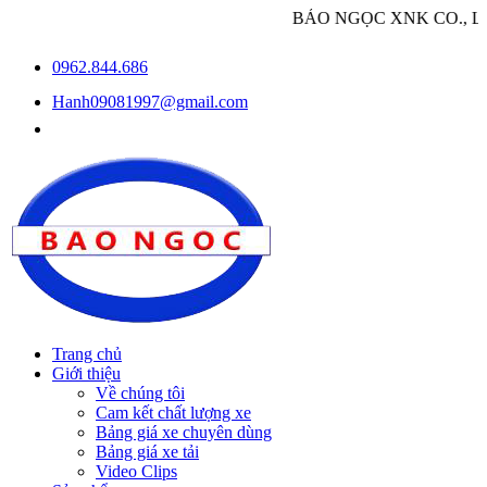
BẢO NGỌC XNK CO., LTD - Chu
0962.844.686
Hanh09081997@gmail.com
Trang chủ
Giới thiệu
Về chúng tôi
Cam kết chất lượng xe
Bảng giá xe chuyên dùng
Bảng giá xe tải
Video Clips