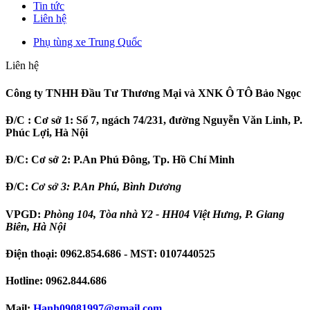
Tin tức
Liên hệ
Phụ tùng xe Trung Quốc
Liên hệ
Công ty TNHH Đầu Tư Thương Mại và XNK Ô TÔ Bảo Ngọc
Đ/C :
Cơ sở 1: Số 7, ngách 74/231, đường Nguyễn Văn Linh, P.
Phúc Lợi, Hà Nội
Đ/C:
Cơ sở 2: P.An Phú Đông, Tp. Hồ Chí Minh
Đ/C:
Cơ sở 3: P.An Phú, Bình Dương
VPGD:
Phòng 104, Tòa nhà Y2 - HH04 Việt Hưng, P. Giang
Biên, Hà Nội
Điện thoại:
0962.854.686
- MST:
0107440525
Hotline:
0962.844.686
Mail:
Hanh09081997
@gmail.com