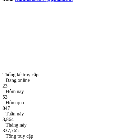
Thống kê truy cập
Đang online
23
Hôm nay
53
Hôm qua
847
Tuần này
3,864
Tháng này
337,765
Tổng truy cập