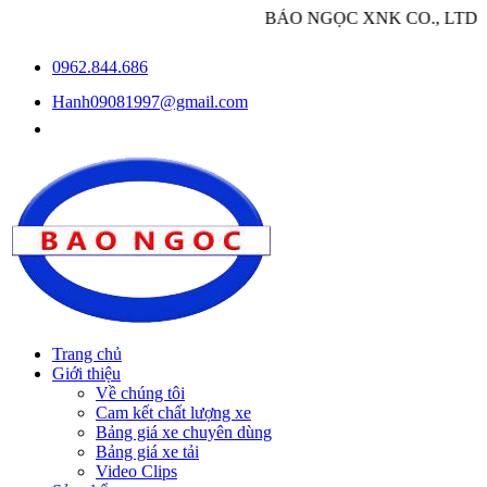
BẢO NGỌC XNK CO., LTD - Chuyên n
0962.844.686
Hanh09081997@gmail.com
Trang chủ
Giới thiệu
Về chúng tôi
Cam kết chất lượng xe
Bảng giá xe chuyên dùng
Bảng giá xe tải
Video Clips