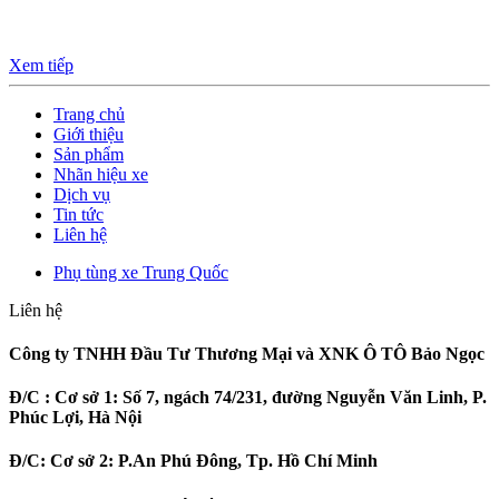
Xem tiếp
Trang chủ
Giới thiệu
Sản phẩm
Nhãn hiệu xe
Dịch vụ
Tin tức
Liên hệ
Phụ tùng xe Trung Quốc
Liên hệ
Công ty TNHH Đầu Tư Thương Mại và XNK Ô TÔ Bảo Ngọc
Đ/C :
Cơ sở 1: Số 7, ngách 74/231, đường Nguyễn Văn Linh, P.
Phúc Lợi, Hà Nội
Đ/C:
Cơ sở 2: P.An Phú Đông, Tp. Hồ Chí Minh