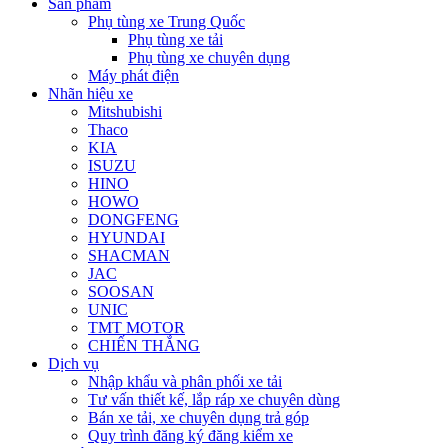
Sản phẩm
Phụ tùng xe Trung Quốc
Phụ tùng xe tải
Phụ tùng xe chuyên dụng
Máy phát điện
Nhãn hiệu xe
Mitshubishi
Thaco
KIA
ISUZU
HINO
HOWO
DONGFENG
HYUNDAI
SHACMAN
JAC
SOOSAN
UNIC
TMT MOTOR
CHIẾN THẮNG
Dịch vụ
Nhập khẩu và phân phối xe tải
Tư vấn thiết kế, lắp ráp xe chuyên dùng
Bán xe tải, xe chuyên dụng trả góp
Quy trình đăng ký đăng kiểm xe