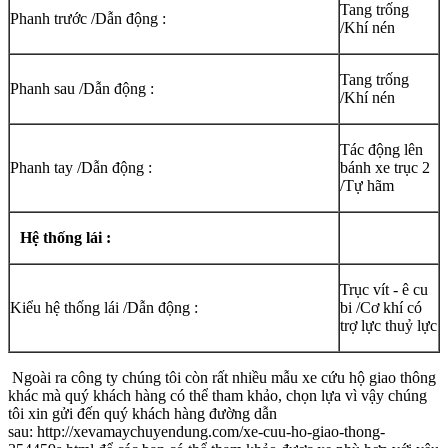
Tang trống
Phanh trước /Dẫn động :
/Khí nén
Tang trống
Phanh sau /Dẫn động :
/Khí nén
Tác động lên
Phanh tay /Dẫn động :
bánh xe trục 2
/Tự hãm
Hệ thống lái :
Trục vít - ê cu
Kiểu hệ thống lái /Dẫn động :
bi /Cơ khí có
trợ lực thuỷ lực
Ngoài ra công ty chúng tôi còn rất nhiều mẫu xe cứu hộ giao thông
khác mà quý khách hàng có thể tham khảo, chọn lựa vì vậy chúng
tôi xin gửi đến quý khách hàng đường dẫn
sau: http://xevamaychuyendung.com/xe-cuu-ho-giao-thong-