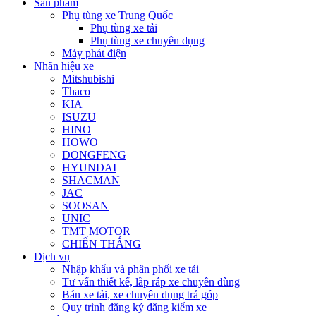
Sản phẩm
Phụ tùng xe Trung Quốc
Phụ tùng xe tải
Phụ tùng xe chuyên dụng
Máy phát điện
Nhãn hiệu xe
Mitshubishi
Thaco
KIA
ISUZU
HINO
HOWO
DONGFENG
HYUNDAI
SHACMAN
JAC
SOOSAN
UNIC
TMT MOTOR
CHIẾN THẮNG
Dịch vụ
Nhập khẩu và phân phối xe tải
Tư vấn thiết kế, lắp ráp xe chuyên dùng
Bán xe tải, xe chuyên dụng trả góp
Quy trình đăng ký đăng kiểm xe