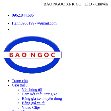
BẢO NGỌC XNK CO., LTD - Chuyên nhập khẩu và phân ph
0962.844.686
Hanh09081997@gmail.com
Trang chủ
Giới thiệu
Về chúng tôi
Cam kết chất lượng xe
Bảng giá xe chuyên dùng
Bảng giá xe tải
Video Clips