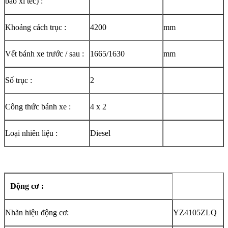
bao xi téc) :
Khoảng cách trục :
4200
mm
Vết bánh xe trước / sau :
1665/1630
mm
Số trục :
2
Công thức bánh xe :
4 x 2
Loại nhiên liệu :
Diesel
Động cơ :
Nhãn hiệu động cơ:
YZ4105ZLQ