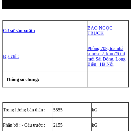
BAO NGỌC
Cơ sở sản xuất :
TRUCK
Phòng 708, tòa nhà
sunrise 2, khu đô thị
Địa chỉ :
mới Sài Đồng, Long
Biên , Hà Nội
Thông số chung:
Trọng lượng bản thân :
5555
kG
Phân bố : - Cầu trước :
2155
kG