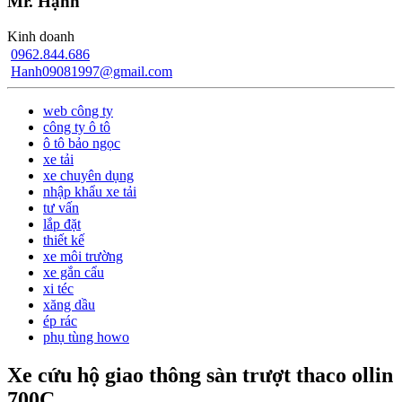
Mr. Hạnh
Kinh doanh
0962.844.686
Hanh09081997@gmail.com
web công ty
công ty ô tô
ô tô bảo ngọc
xe tải
xe chuyên dụng
nhập khẩu xe tải
tư vấn
lắp đặt
thiết kế
xe môi trường
xe gắn cẩu
xi téc
xăng dầu
ép rác
phụ tùng howo
Xe cứu hộ giao thông sàn trượt thaco ollin
700C