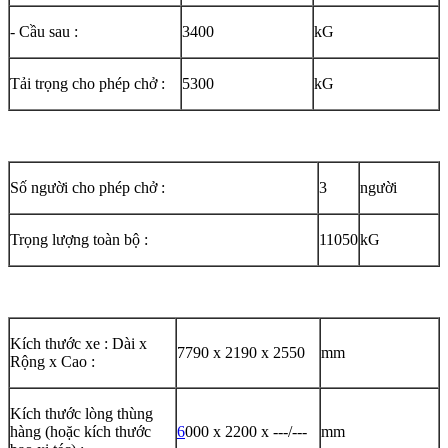
- Cầu sau :
3400
kG
Tải trọng cho phép chở :
5300
kG
Số người cho phép chở :
3
người
Trọng lượng toàn bộ :
11050
kG
Kích thước xe : Dài x
7790 x 2190 x 2550
mm
Rộng x Cao :
Kích thước lòng thùng
hàng (hoặc kích thước
6
000 x 2200 x ---/---
mm