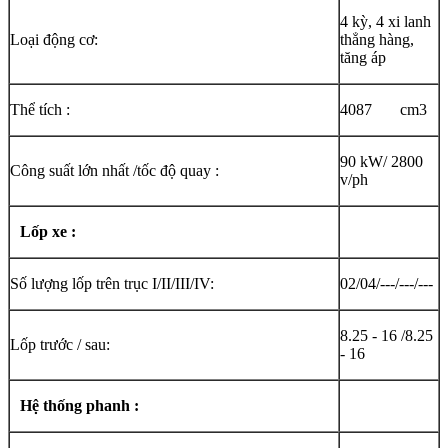
4 kỳ, 4 xi lanh
Loại động cơ:
thẳng hàng,
tăng áp
Thể tích :
4087 cm3
90 kW/ 2800
Công suất lớn nhất /tốc độ quay :
v/ph
Lốp xe :
Số lượng lốp trên trục I/II/III/IV:
02/04/---/---/---
8.25 - 16 /8.25
Lốp trước / sau:
- 16
Hệ thống phanh :