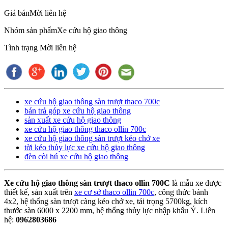
Giá bán
Mời liên hệ
Nhóm sản phẩm
Xe cứu hộ giao thông
Tình trạng
Mời liên hệ
xe cứu hộ giao thông sàn trượt thaco 700c
bán trả góp xe cứu hộ giao thông
sản xuất xe cứu hộ giao thông
xe cứu hộ giao thông thaco ollin 700c
xe cứu hộ giao thông sàn trượt kéo chở xe
tời kéo thủy lực xe cứu hộ giao thông
đèn còi hú xe cứu hộ giao thông
Xe cứu hộ giao thông sàn trượt thaco ollin 700C
là mẫu xe được
thiết kế, sản xuất trên
xe cơ sở thaco ollin 700c
, công thức bánh
4x2, hệ thống sàn trượt càng kéo chở xe, tải trọng 5700kg, kích
thước sàn 6000 x 2200 mm, hệ thống thủy lực nhập khẩu Ý. Liên
hệ:
0962803686