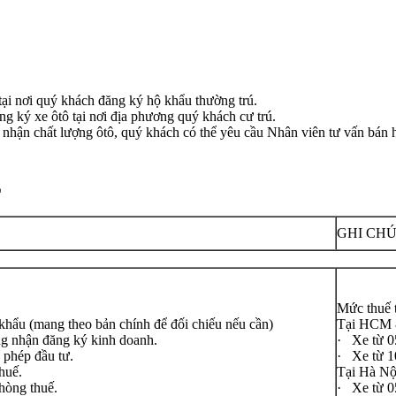
 tại nơi quý khách đăng ký hộ khẩu thường trú.
g ký xe ôtô tại nơi địa phương quý khách cư trú.
 nhận chất lượng ôtô, quý khách có thể yêu cầu Nhân viên tư vấn bán 
E
GHI CH
Mức thuế t
hẩu (mang theo bản chính để đối chiếu nếu cần)
Tại HCM &
g nhận đăng ký kinh doanh.
· Xe từ 0
 phép đầu tư.
· Xe từ 10
huế.
Tại Hà Nộ
hòng thuế.
· Xe từ 0