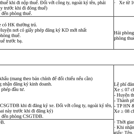
thuế khi đi nộp thuế. Đối với công ty, ngoài ký tên, phải
· Xe từ 10
ày trước khi đi đóng thuế)
u đến phòng thuế.
e có HK thường trú.
Huyện nơi có giấy phép đăng ký KD mới nhất
Hải phòng:
hòng thuế.
phòng thu
huế trước bạ.
hẩu (mang theo bản chính để đối chiếu nếu cần)
g nhận đăng ký kinh doanh.
Lệ phí đăn
 phép đầu tư.
Xe ≤ 07 c
- Huyện t
- Thành p
g CSGTĐB khi đi đăng ký xe. Đối với công ty, ngoài ký tên,
- TP HN 
hai này trước khi đi đăng ký)
Xe ≥ 08 
hiệu đến phòng CSGTĐB.
· Thời gia
ĐB.
· Khi nhận
giấy: Tên,