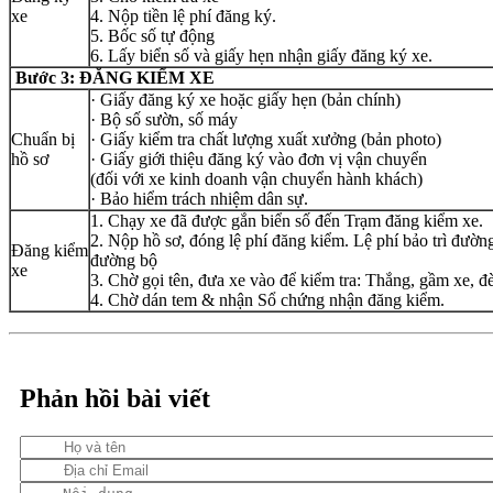
xe
4. Nộp tiền lệ phí đăng ký.
5. Bốc số tự động
6. Lấy biển số và giấy hẹn nhận giấy đăng ký xe.
Bước 3: ĐĂNG KIỂM XE
· Giấy đăng ký xe hoặc giấy hẹn (bản chính)
· Bộ số sườn, số máy
Chuẩn bị
· Giấy kiểm tra chất lượng xuất xưởng (bản photo)
hồ sơ
· Giấy giới thiệu đăng ký vào đơn vị vận chuyển
(đối với xe kinh doanh vận chuyển hành khách)
· Bảo hiểm trách nhiệm dân sự.
1. Chạy xe đã được gắn biển số đến Trạm đăng kiểm xe.
2. Nộp hồ sơ, đóng lệ phí đăng kiểm. Lệ phí bảo trì đường
Đăng kiểm
đường bộ
xe
3. Chờ gọi tên, đưa xe vào để kiểm tra: Thắng, gầm xe, đè
4. Chờ dán tem & nhận Sổ chứng nhận đăng kiểm.
Phản hồi bài viết