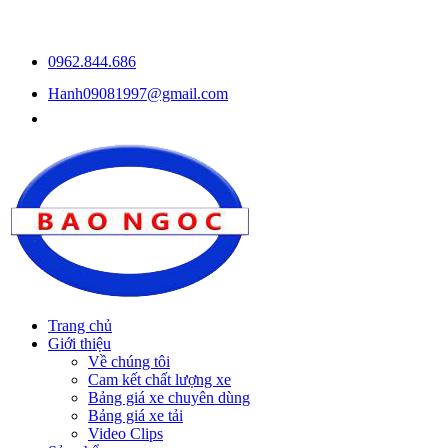
0962.844.686
Hanh09081997@gmail.com
Trang chủ
Giới thiệu
Về chúng tôi
Cam kết chất lượng xe
Bảng giá xe chuyên dùng
Bảng giá xe tải
Video Clips