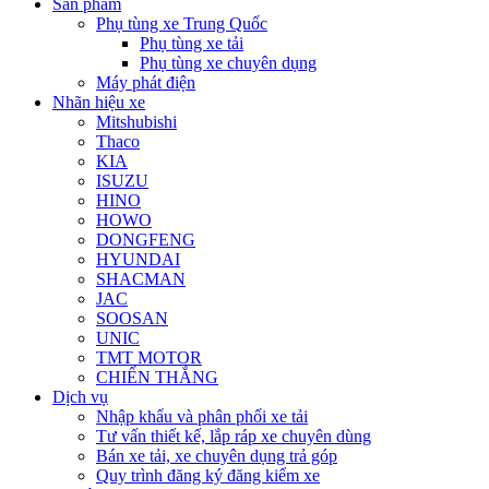
Sản phẩm
Phụ tùng xe Trung Quốc
Phụ tùng xe tải
Phụ tùng xe chuyên dụng
Máy phát điện
Nhãn hiệu xe
Mitshubishi
Thaco
KIA
ISUZU
HINO
HOWO
DONGFENG
HYUNDAI
SHACMAN
JAC
SOOSAN
UNIC
TMT MOTOR
CHIẾN THẮNG
Dịch vụ
Nhập khẩu và phân phối xe tải
Tư vấn thiết kế, lắp ráp xe chuyên dùng
Bán xe tải, xe chuyên dụng trả góp
Quy trình đăng ký đăng kiểm xe