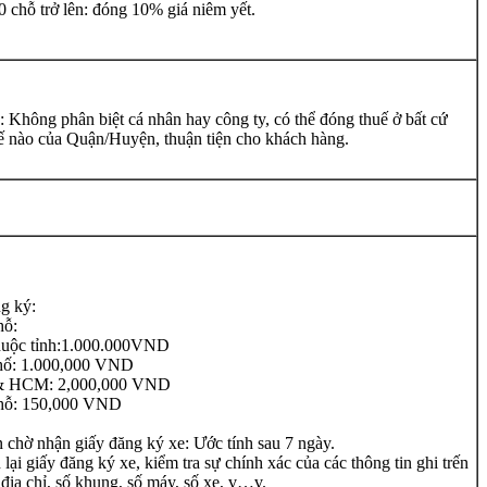
 chỗ trở lên: đóng 10% giá niêm yết.
 Không phân biệt cá nhân hay công ty, có thể đóng thuế ở bất cứ
ế nào của Quận/Huyện, thuận tiện cho khách hàng.
g ký:
hỗ:
huộc tỉnh:1.000.000VND
hố: 1.000,000 VND
& HCM: 2,000,000 VND
chỗ: 150,000 VND
n chờ nhận giấy đăng ký xe: Ước tính sau 7 ngày.
 lại giấy đăng ký xe, kiểm tra sự chính xác của các thông tin ghi trến
 địa chỉ, số khung, số máy, số xe, v…v.