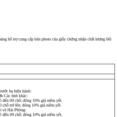
hàng hỗ trợ cung cấp bản photo của giấy chứng nhận chất lượng ôtô
Ú
rước bạ hiện hành:
 Các tỉnh khác:
5 đến 09 chỗ: đóng 10% giá niêm yết.
 chỗ trở lên: đóng 10% giá niêm yết.
i và Hải Phòng:
5 đến 09 chỗ: đóng 10% giá niêm yết.