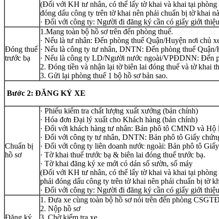
(Đối với KH tư nhân, có thể lấy tờ khai và khai tại phòng 
đóng dấu công ty trên tờ khai nên phải chuẩn bị tờ khai n
· Đối với công ty: Người đi đăng ký cần có giấy giới thiệ
1.Mang toàn bộ hồ sơ trên đến phòng thuế.
· Nếu là tư nhân: Đến phòng thuế Quận/Huyện nơi chủ x
Đóng thuế
· Nếu là công ty tư nhân, DNTN: Đến phòng thuế Quận/
trước bạ
· Nếu là công ty LD/Người nước ngoài/VPĐDNN: Đến p
2. Đóng tiền và nhận lại tờ biên lai đóng thuế và tờ khai t
3. Gửi lại phòng thuế 1 bộ hồ sơ bản sao.
Bước 2: ĐĂNG KÝ XE
· Phiếu kiểm tra chất lượng xuất xưởng (bản chính)
· Hóa đơn Đại lý xuất cho Khách hàng (bản chính)
· Đối với khách hàng tư nhân: Bản phô tô CMND và Hộ k
· Đối với công ty tư nhân, DNTN: Bản phô tô Giấy chứn
Chuẩn bị
· Đối với công ty liên doanh nước ngoài: Bản phô tô Giấy
hồ sơ
· Tờ khai thuế trước bạ & biên lai đóng thuế trước bạ.
· Tờ khai đăng ký xe mới có dán số sườn, số máy
(Đối với KH tư nhân, có thể lấy tờ khai và khai tại phòn
phải đóng dấu công ty trên tờ khai nên phải chuẩn bị tờ k
· Đối với công ty: Người đi đăng ký cần có giấy giới t
1. Đưa xe cùng toàn bộ hồ sơ nói trên đến phòng CSGT
2. Nộp hồ sơ
Đăng ký
3. Chờ kiểm tra xe