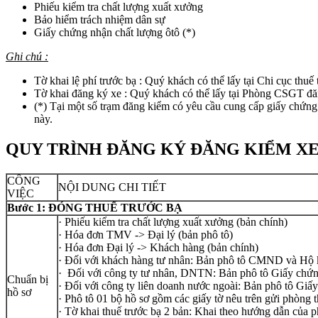
Phiếu kiểm tra chất lượng xuất xưởng
Bảo hiểm trách nhiệm dân sự
Giấy chứng nhận chất lượng ôtô (*)
Ghi chú :
Tờ khai lệ phí trước bạ : Quý khách có thể lấy tại Chi cục thuế
Tờ khai đăng ký xe : Quý khách có thể lấy tại Phòng CSGT đăn
(*) Tại một số trạm đăng kiểm có yêu cầu cung cấp giấy chứng
này.
QUY TRÌNH ĐĂNG KÝ ĐĂNG KIỂM X
CÔNG
NỘI DUNG CHI TIẾT
VIỆC
Bước 1: ĐÓNG THUẾ TRƯỚC BẠ
· Phiếu kiểm tra chất lượng xuất xưởng (bản chính)
· Hóa đơn TMV -> Đại lý (bản phô tô)
· Hóa đơn Đại lý -> Khách hàng (bản chính)
· Đối với khách hàng tư nhân: Bản phô tô CMND và Hộ k
· Đối với công ty tư nhân, DNTN: Bản phô tô Giấy chứn
Chuẩn bị
· Đối với công ty liên doanh nước ngoài: Bản phô tô Giấy
hồ sơ
· Phô tô 01 bộ hồ sơ gồm các giấy tờ nêu trên gửi phòng t
· Tờ khai thuế trước bạ 2 bản: Khai theo hướng dẫn của p