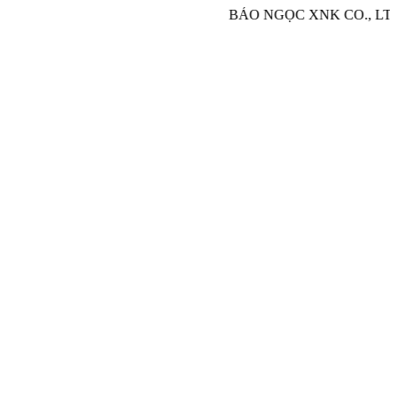
BẢO NGỌC XNK CO., LTD - Chuyên 