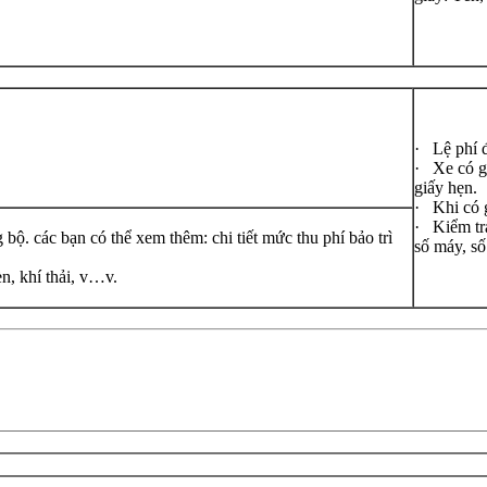
· Lệ phí 
· Xe có g
giấy hẹn.
· Khi có 
· Kiểm tra
 bộ. các bạn có thể xem thêm: chi tiết mức thu phí bảo trì
số máy, s
n, khí thải, v…v.