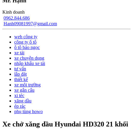
Mr. Hạnh
Kinh doanh
0962.844.686
Hanh09081997@gmail.com
web công ty
công ty ô tô
ô tô bảo ngọc
xe tải
xe chuyên dụng
nhập khẩu xe tải
tư vấn
lắp đặt
thiết kế
xe môi trường
xe gắn cẩu
xi téc
xăng dầu
ép rác
phụ tùng howo
Xe chở xăng dầu Hyundai HD320 21 khối