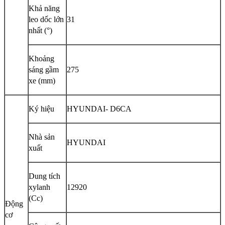
Khả năng
leo dốc lớn
31
nhất (°)
Khoảng
sáng gầm
275
xe (mm)
Ký hiệu
HYUNDAI- D6CA
Nhà sản
HYUNDAI
xuất
Dung tích
xylanh
12920
(Cc)
Động
cơ