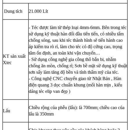
Dung tích
21.000 Lít
- Téc được làm từ thép loại 4mm-6mm. Bên trong téc
sử dụng kỹ thuật hàn đối đầu tiên tiến, có nhiều tấm
chống sóng, sau khi téc thành hình sẽ tiến hành cao
áp kiểm tra rò rỉ, làm cho téc có độ cứng cao, trọng
tâm ổn định, an toàn khi vận chuyển…
KT sản xuất
- Sử dụng công nghệ gia công thô bắn bi, nhằm
Xtec
chống ăn mòn, chống rỉ; Sơn bề mặt sử dụng kỹ thuật
sơn sấy làm tăng độ bền và tính thẩm mỹ của téc.
- Công nghệ CNC chuyển giao từ Nhật Bản , Hàn
điện quang 3 dọc chuẩn khung (mối hàn mịn , kiểu
dáng téc elip van đẹp )
Chiều rộng của phễu (lẩu): là 700mm; chiều cao của
Lẩu
lẩu là 350mm