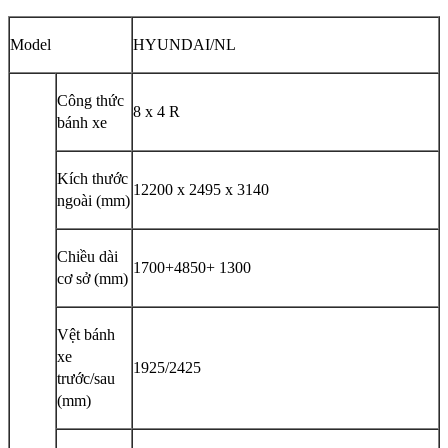
Model
HYUNDAI/NL
Công thức
8 x 4 R
bánh xe
Kích thước
12200 x 2495 x 3140
ngoài (mm)
Chiều dài
1700+4850+ 1300
cơ sở (mm)
Vệt bánh
xe
1925/2425
trước/sau
(mm)