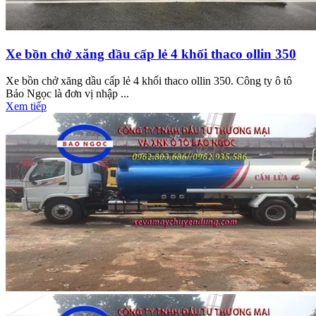
Xe bồn chở xăng dầu cấp lẻ 4 khối thaco ollin 350
Xe bồn chở xăng dầu cấp lẻ 4 khối thaco ollin 350. Công ty ô tô
Bảo Ngọc là đơn vị nhập ...
Xem tiếp