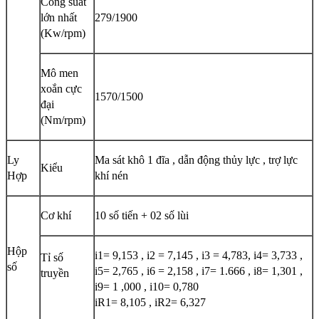
Công suất
lớn nhất
279/1900
(Kw/rpm)
Mô men
xoắn cực
1570/1500
đại
(Nm/rpm)
Ly
Ma sát khô 1 đĩa , dẫn động thủy lực , trợ lực
Kiểu
Hợp
khí nén
Cơ khí
10 số tiến + 02 số lùi
Hộp
i1= 9,153 , i2 = 7,145 , i3 = 4,783, i4= 3,733 ,
Tỉ số
số
i5= 2,765 , i6 = 2,158 , i7= 1.666 , i8= 1,301 ,
truyền
i9= 1 ,000 , i10= 0,780
iR1= 8,105 , iR2= 6,327