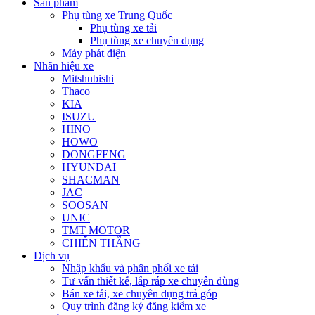
Sản phẩm
Phụ tùng xe Trung Quốc
Phụ tùng xe tải
Phụ tùng xe chuyên dụng
Máy phát điện
Nhãn hiệu xe
Mitshubishi
Thaco
KIA
ISUZU
HINO
HOWO
DONGFENG
HYUNDAI
SHACMAN
JAC
SOOSAN
UNIC
TMT MOTOR
CHIẾN THẮNG
Dịch vụ
Nhập khẩu và phân phối xe tải
Tư vấn thiết kế, lắp ráp xe chuyên dùng
Bán xe tải, xe chuyên dụng trả góp
Quy trình đăng ký đăng kiểm xe