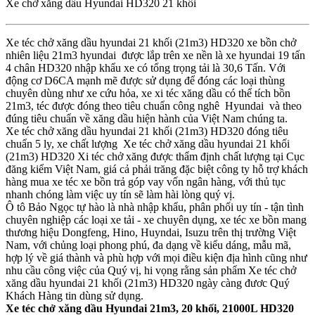
Xe chở xăng dầu Hyundai HD320 21 khối
Xe téc chở xăng dầu hyundai 21 khối (21m3) HD320 xe bồn chở
nhiên liệu 21m3 hyundai được lắp trên xe nền là xe hyundai 19 tấn
4 chân HD320 nhập khẩu xe có tổng trọng tải là 30,6 Tấn. Với
động cơ D6CA mạnh mẽ được sử dụng để đóng các loại thùng
chuyên dùng như xe cứu hỏa, xe xi téc xăng dầu có thể tích bồn
21m3, téc được đóng theo tiêu chuẩn công nghê Hyundai và theo
đúng tiêu chuẩn về xăng dầu hiện hành của Việt Nam chúng ta.
Xe téc chở xăng dầu hyundai 21 khối (21m3) HD320 đóng tiêu
chuẩn 5 ly, xe chất lượng Xe téc chở xăng dầu hyundai 21 khối
(21m3) HD320 Xi téc chở xăng được thẩm định chất lượng tại Cục
đăng kiểm Việt Nam, giá cả phải trăng đặc biệt công ty hỗ trợ khách
hàng mua xe téc xe bồn trả góp vay vốn ngân hàng, với thủ tục
nhanh chóng làm việc uy tín sẽ làm hài lòng quý vị.
Ô tô Bảo Ngọc tự hào là nhà nhập khẩu, phân phối uy tín - tận tình
chuyên nghiệp các loại xe tải - xe chuyên dụng, xe téc xe bồn mang
thương hiệu Dongfeng, Hino, Huyndai, Isuzu trên thị trường Việt
Nam, với chủng loại phong phú, đa dạng về kiểu dáng, mẫu mã,
hợp lý về giá thành và phù hợp với mọi điều kiện địa hình cũng như
nhu cầu công việc của Quý vị, hi vọng rằng sản phẩm Xe téc chở
xăng dầu hyundai 21 khối (21m3) HD320 ngày càng đươc Quý
Khách Hàng tin dùng sử dụng.
Xe téc chở xăng dầu Hyundai 21m3, 20 khối, 21000L HD320