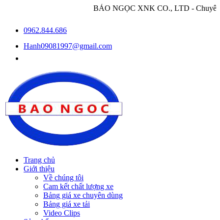
BẢO NGỌC XNK CO., LTD - Chuyên nhập khẩu và p
0962.844.686
Hanh09081997@gmail.com
Trang chủ
Giới thiệu
Về chúng tôi
Cam kết chất lượng xe
Bảng giá xe chuyên dùng
Bảng giá xe tải
Video Clips