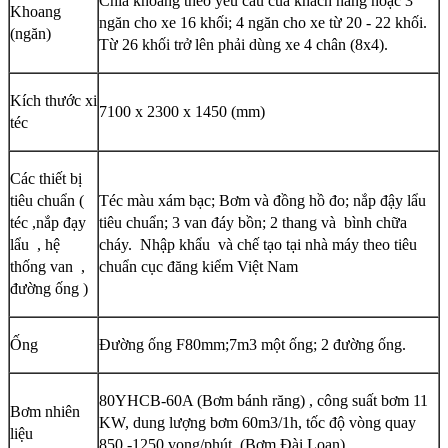
Chia khoang theo yêu cầu của khách hàng hoặc 3
Khoang
ngăn cho xe 16 khối; 4 ngăn cho xe từ 20 - 22 khối.
(ngăn)
Từ 26 khối trở lên phải dùng xe 4 chân (8x4).
Kích thước xi
7100 x 2300 x 1450 (mm)
téc
Các thiết bị
tiêu chuẩn (
Téc màu xám bạc; Bơm và đồng hồ đo; nắp đậy lẩu
téc ,nắp đạy
tiêu chuẩn; 3 van đáy bồn; 2 thang và bình chữa
lẩu , hệ
cháy. Nhập khẩu và chế tạo tại nhà máy theo tiêu
thống van ,
chuẩn cục đăng kiểm Việt Nam
đường ống )
Ống
Đường ống F80mm;7m3 một ống; 2 đường ống.
80YHCB-60A (Bơm bánh răng) , công suất bơm 11
Bơm nhiên
KW, dung lượng bơm 60m3/1h, tốc độ vòng quay
liệu
850 -1250 vong/phút (Bơm Đài Loan)