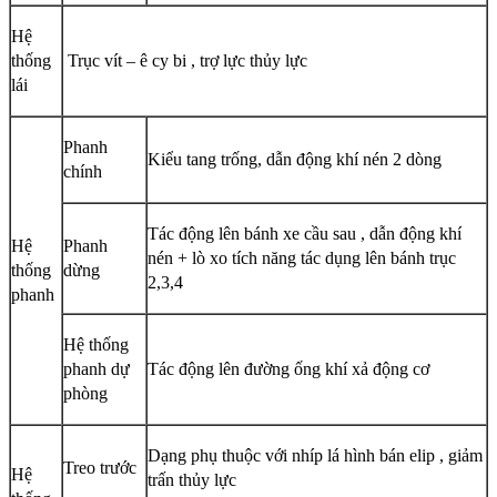
Hệ
thống
Trục vít – ê cy bi , trợ lực thủy lực
lái
Phanh
Kiểu tang trống, dẫn động khí nén 2 dòng
chính
Tác động lên bánh xe cầu sau , dẫn động khí
Hệ
Phanh
nén + lò xo tích năng tác dụng lên bánh trục
thống
dừng
2,3,4
phanh
Hệ thống
phanh dự
Tác động lên đường ống khí xả động cơ
phòng
Dạng phụ thuộc với nhíp lá hình bán elip , giảm
Treo trước
Hệ
trấn thủy lực