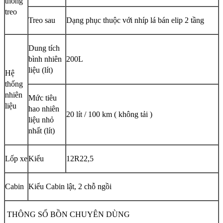
thống
treo
Treo sau
Dạng phục thuộc với nhíp lá bán elip 2 tầng
Dung tích
bình nhiên
200L
liệu (lít)
Hệ
thống
nhiên
Mức tiêu
liệu
hao nhiên
20 lít / 100 km ( không tải )
liệu nhỏ
nhất (lít)
Lốp xe
Kiểu
12R22,5
Cabin
Kiểu Cabin lật, 2 chỗ ngồi
THÔNG SỐ BỒN CHUYÊN DÙNG