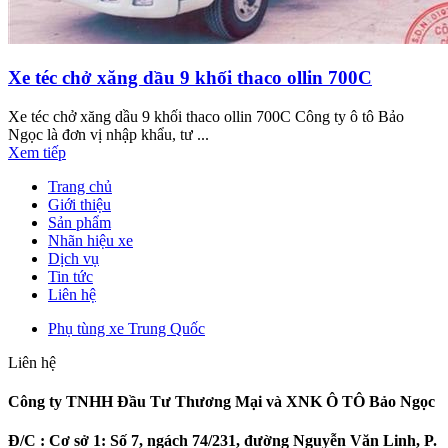
Xe téc chở xăng dầu 9 khối thaco ollin 700C
Xe téc chở xăng dầu 9 khối thaco ollin 700C Công ty ô tô Bảo
Ngọc là đơn vị nhập khẩu, tư ...
Xem tiếp
Trang chủ
Giới thiệu
Sản phẩm
Nhãn hiệu xe
Dịch vụ
Tin tức
Liên hệ
Phụ tùng xe Trung Quốc
Liên hệ
Công ty TNHH Đầu Tư Thương Mại và XNK Ô TÔ Bảo Ngọc
Đ/C :
Cơ sở 1: Số 7, ngách 74/231, đường Nguyễn Văn Linh, P.