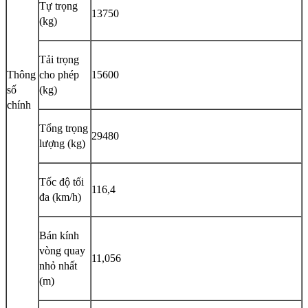
Tự trọng
13750
(kg)
Tải trọng
Thông
cho phép
15600
số
(kg)
chính
Tổng trọng
29480
lượng (kg)
Tốc độ tối
116,4
đa (km/h)
Bán kính
vòng quay
11,056
nhỏ nhất
(m)