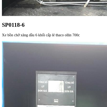
SP0118-6
Xe bồn chở xăng dầu 6 khối cấp lẻ thaco ollin 700c