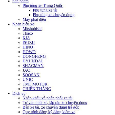
Sản phẩm
Phụ tùng xe Trung Quốc
Phụ tùng xe tải
Phụ tùng xe chuyên dụng
Máy phát điện
Nhãn hiệu xe
Mitshubishi
Thaco
KIA
ISUZU
HINO
HOWO
DONGFENG
HYUNDAI
SHACMAN
JAC
SOOSAN
UNIC
TMT MOTOR
CHIẾN THẮNG
Dịch vụ
Nhập khẩu và phân phối xe tải
Tư vấn thiết kế, lắp ráp xe chuyên dùng
Bán xe tải, xe chuyên dụng trả góp
Quy trình đăng ký đăng kiểm xe