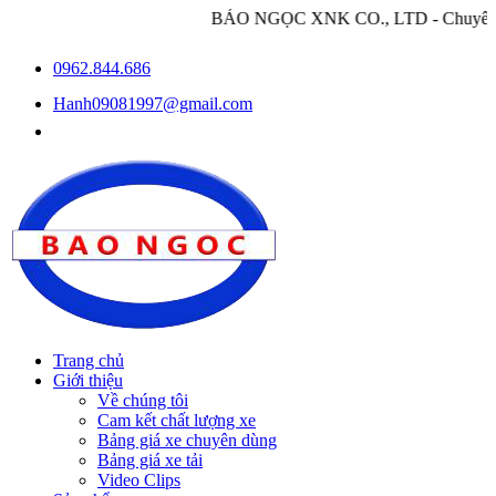
BẢO NGỌC XNK CO., LTD - Chuyên nhập khẩu và phâ
0962.844.686
Hanh09081997@gmail.com
Trang chủ
Giới thiệu
Về chúng tôi
Cam kết chất lượng xe
Bảng giá xe chuyên dùng
Bảng giá xe tải
Video Clips