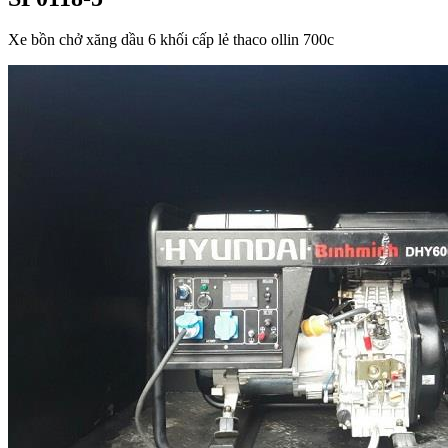
Xe bồn chở xăng dầu 6 khối cấp lẻ thaco ollin 700c