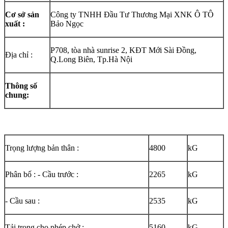
Cơ sở sản
Công ty TNHH Đầu Tư Thương Mại XNK Ô TÔ
xuất :
Bảo Ngọc
P708, tòa nhà sunrise 2, KĐT Mới Sài Đồng,
Địa chỉ :
Q.Long Biên, Tp.Hà Nội
Thông số
chung:
Trọng lượng bản thân :
4800
kG
Phân bố : - Cầu trước :
2265
kG
- Cầu sau :
2535
kG
Tải trọng cho phép chở :
5160
kG