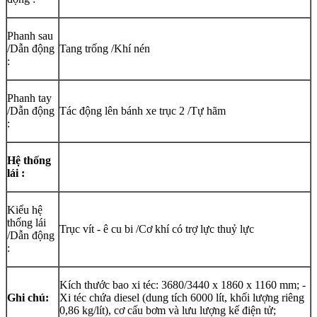
Phanh sau
/Dẫn động
Tang trống /Khí nén
:
Phanh tay
/Dẫn động
Tác động lên bánh xe trục 2 /Tự hãm
:
Hệ thống
lái :
Kiểu hệ
thống lái
Trục vít - ê cu bi /Cơ khí có trợ lực thuỷ lực
/Dẫn động
:
Kích thước bao xi téc: 3680/3440 x 1860 x 1160 mm; -
Ghi chú:
Xi téc chứa diesel (dung tích 6000 lít, khối lượng riêng
0,86 kg/lít), cơ cấu bơm và lưu lượng kế điện tử;