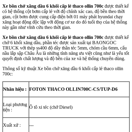
Xe bồn chở xăng dầu 6 khối cấp lẻ thaco ollin 700c
được thiết kế
có hệ thống cột bơm cấp lẻ với độ chính xác cao, độ bền theo thời
gian, cột bơm được cung cấp điện bởi 01 máy phát hyundai chạy
xăng hoạt động độc lập với động cơ xe do đó tuổi thọ của hệ thống
này gần như vĩnh cửu theo thời gian.
Xe bồn chở xăng dầu 6 khối cấp lẻ thaco ollin 700c
được thiết kế
chở 6 khối xăng dầu, phần téc được sản xuất tại BAONGOC
TRUCK với thép ss400 độ dầy thân téc 5mm, chỏm cầu 6mm, cẩu
nầu lắp sập Châu Âu là những tính năng ưu việt cũng như là yếu tốt
quyết định chất lượng và độ bền của xe và hệ thống chuyên dùng.
Thông số kỹ thuật Xe bồn chở xăng dầu 6 khối cấp lẻ thaco ollin
700c:
Nhãn hiệu :
FOTON THACO OLLIN700C-CS/TUP-D6
Loại phương
Ô tô xi téc (chở Diesel)
tiện :
Xuất xứ :
---