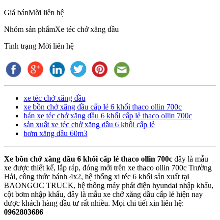
Giá bán
Mời liên hệ
Nhóm sản phẩm
Xe téc chở xăng dầu
Tình trạng
Mời liên hệ
xe téc chở xăng dầu
xe bồn chở xăng dầu cấp lẻ 6 khối thaco ollin 700c
bán xe téc chở xăng dầu 6 khối cấp lẻ thaco ollin 700c
sản xuất xe téc chở xăng dầu 6 khối cấp lẻ
bơm xăng dầu 60m3
Xe bồn chở xăng dầu 6 khối cấp lẻ thaco ollin 700c
đây là mẫu
xe được thiết kế, lắp ráp, đóng mới trên xe thaco ollin 700c Trường
Hải, công thức bánh 4x2, hệ thống xi téc 6 khối sản xuất tại
BAONGOC TRUCK, hệ thống máy phát điện hyundai nhập khẩu,
cột bơm nhập khẩu, đây là mẫu xe chở xăng dầu cấp lẻ hiện nay
được khách hàng đầu tư rất nhiều. Mọi chi tiết xin liên hệ:
0962803686