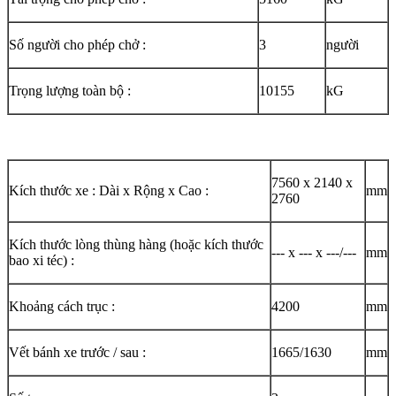
Số người cho phép chở :
3
người
Trọng lượng toàn bộ :
10155
kG
7560 x 2140 x
Kích thước xe : Dài x Rộng x Cao :
mm
2760
Kích thước lòng thùng hàng (hoặc kích thước
--- x --- x ---/---
mm
bao xi téc) :
Khoảng cách trục :
4200
mm
Vết bánh xe trước / sau :
1665/1630
mm