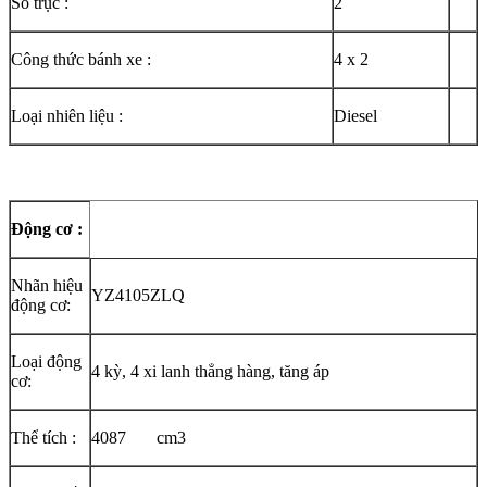
Số trục :
2
Công thức bánh xe :
4 x 2
Loại nhiên liệu :
Diesel
Động cơ :
Nhãn hiệu
YZ4105ZLQ
động cơ:
Loại động
4 kỳ, 4 xi lanh thẳng hàng, tăng áp
cơ:
Thể tích :
4087 cm3