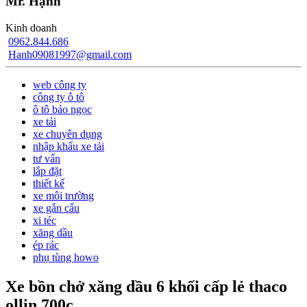
Mr. Hạnh
Kinh doanh
0962.844.686
Hanh09081997@gmail.com
web công ty
công ty ô tô
ô tô bảo ngọc
xe tải
xe chuyên dụng
nhập khẩu xe tải
tư vấn
lắp đặt
thiết kế
xe môi trường
xe gắn cẩu
xi téc
xăng dầu
ép rác
phụ tùng howo
Xe bồn chở xăng dầu 6 khối cấp lẻ thaco
ollin 700c