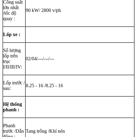
Công suất
lớn nhất
90 kW/ 2800 v/ph
/tốc độ
quay :
Lốp xe :
Số lượng
lốp trên
02/04/---/---/---
trục
I/II/III/IV:
Lốp trước /
8.25 - 16 /8.25 - 16
sau:
Hệ thống
phanh :
Phanh
trước /Dẫn
Tang trống /Khí nén
động :