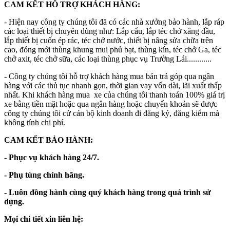
CAM KẾT HỖ TRỢ KHÁCH HÀNG:
- Hiện nay công ty chúng tôi đã có các nhà xưởng bảo hành, lắp ráp
các loại thiết bị chuyên dùng như: Lắp cẩu, lắp téc chở xăng dầu,
lắp thiết bị cuốn ép rác, téc chở nước, thiết bị nâng sửa chữa trên
cao, đóng mới thùng khung mui phủ bạt, thùng kín, téc chở Ga, téc
chở axit, téc chở sữa, các loại thùng phục vụ Trường Lái............
- Công ty chúng tôi hỗ trợ khách hàng mua bán trả góp qua ngân
hàng với các thủ tục nhanh gọn, thời gian vay vốn dài, lãi xuất thấp
nhất. Khi khách hàng mua xe của chúng tôi thanh toán 100% giá trị
xe bằng tiền mặt hoặc qua ngân hàng hoặc chuyển khoản sẽ được
công ty chúng tôi cử cán bộ kinh doanh đi đăng ký, đăng kiểm mà
không tính chi phí.
CAM KẾT BẢO HÀNH:
- Phục vụ khách hàng 24/7.
- Phụ tùng chính hãng.
- Luôn đồng hành cùng quý khách hàng trong quá trình sử
dụng.
Mọi chi tiết xin liên hệ: