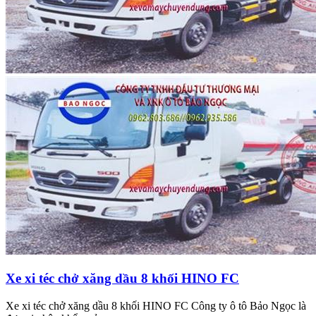
Xe xi téc chở xăng dầu 8 khối HINO FC
Xe xi téc chở xăng dầu 8 khối HINO FC Công ty ô tô Bảo Ngọc là