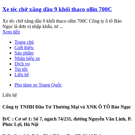
Xe téc chở xăng dầu 9 khối thaco ollin 700C
Xe téc chở xăng dầu 9 khối thaco ollin 700C Công ty ô tô Bảo
Ngọc là đơn vị nhập khẩu, tư ...
Xem tiếp
Trang chủ
Giới thiệu
Sản phẩm
Nhãn hiệu xe
Dịch vụ
Tin tức
Liên hệ
Phụ tùng xe Trung Quốc
Liên hệ
Công ty TNHH Đầu Tư Thương Mại và XNK Ô TÔ Bảo Ngọc
Đ/C :
Cơ sở 1: Số 7, ngách 74/231, đường Nguyễn Văn Linh, P.
Phúc Lợi, Hà Nội