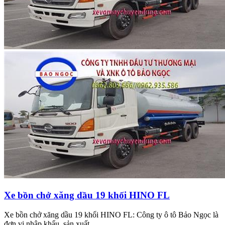
Xe bồn chở xăng dầu 19 khối HINO FL
Xe bồn chở xăng dầu 19 khối HINO FL: Công ty ô tô Bảo Ngọc là
đơn vị nhập khẩu, sản xuất, ...