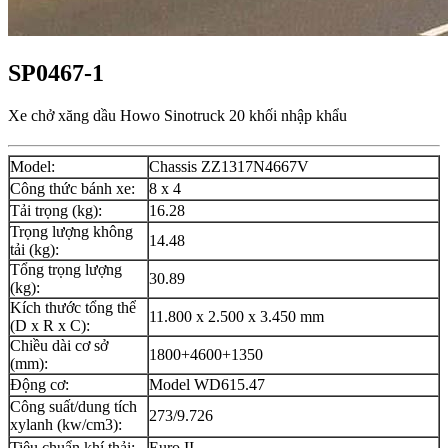
SP0467-1
Xe chở xăng dầu Howo Sinotruck 20 khối nhập khẩu
Model:
Chassis ZZ1317N4667V
Công thức bánh xe:
8 x 4
Tải trọng (kg):
16.28
Trọng lượng không
14.48
tải (kg):
Tổng trọng lượng
30.89
(kg):
Kích thước tổng thể
11.800 x 2.500 x 3.450 mm
(D x R x C):
Chiều dài cơ sở
1800+4600+1350
(mm):
Động cơ:
Model WD615.47
Công suất/dung tích
273/9.726
xylanh (kw/cm3):
Tiêu chuẩn khí thải:
Euro II