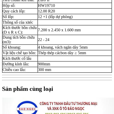
Hộp số:
HW19710
Quy cách lốp:
12.00 R20
Số lốp:
12 +1 (lốp dự phòng)
Thông số của xitéc
Kích thước bồn chứa
7.200 x 2.450 x 1.600 mm
(D x R x C):
Dung tích bồn chứa
22 - 24
(m3):
Số khoang:
4 khoang, vách ngăn dày 5mm
Vật liệu chế tạo bồn:
Thép thép cácbon dày ≥ 5mm
Kích thước cổ lẩu
Đường kính lẩu:
900mm
Chiều cao lẩu:
300 mm
Sản phẩm cùng loại