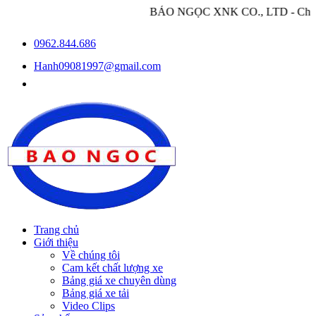
BẢO NGỌC XNK CO., LTD - Chuyên nhập khẩu 
0962.844.686
Hanh09081997@gmail.com
Trang chủ
Giới thiệu
Về chúng tôi
Cam kết chất lượng xe
Bảng giá xe chuyên dùng
Bảng giá xe tải
Video Clips