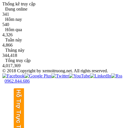
Thống kê truy cập
Đang online
341
Hôm nay
540
Hôm qua
4,326
Tuần này
4,866
Tháng này
344,418
Tổng truy cập
4,017,369
© 2018 Copyright by xemoitruong.net. All rights reserved.
0962.844.686