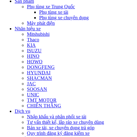
Sản phẩm
Phụ tùng xe Trung Quốc
Phụ tùng xe tải
Phụ tùng xe chuyên dụng
Máy phát điện
Nhãn hiệu xe
Mitshubishi
Thaco
KIA
ISUZU
HINO
HOWO
DONGFENG
HYUNDAI
SHACMAN
JAC
SOOSAN
UNIC
TMT MOTOR
CHIẾN THẮNG
Dịch vụ
Nhập khẩu và phân phối xe tải
Tư vấn thiết kế, lắp ráp xe chuyên dùng
Bán xe tải, xe chuyên dụng trả góp
Quy trình đăng ký đăng kiểm xe