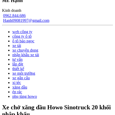
Mr. Hạnh
Kinh doanh
0962.844.686
Hanh09081997@gmail.com
web công ty
công ty ô tô
ô tô bảo ngọc
xe tải
xe chuyên dụng
nhập khẩu xe tải
tư vấn
lắp đặt
thiết kế
xe môi trường
xe gắn cẩu
xi téc
xăng dầu
ép rác
phụ tùng howo
Xe chở xăng dầu Howo Sinotruck 20 khối
nhập khẩu