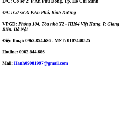
Đ/C:
Cơ sở 2: P.An Phú Đông, Tp. Hồ Chí Minh
Đ/C:
Cơ sở 3: P.An Phú, Bình Dương
VPGD:
Phòng 104, Tòa nhà Y2 - HH04 Việt Hưng, P. Giang
Biên, Hà Nội
Điện thoại:
0962.854.686
- MST:
0107440525
Hotline:
0962.844.686
Mail:
Hanh09081997
@gmail.com