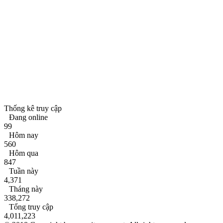
Thống kê truy cập
Đang online
99
Hôm nay
560
Hôm qua
847
Tuần này
4,371
Tháng này
338,272
Tổng truy cập
4,011,223