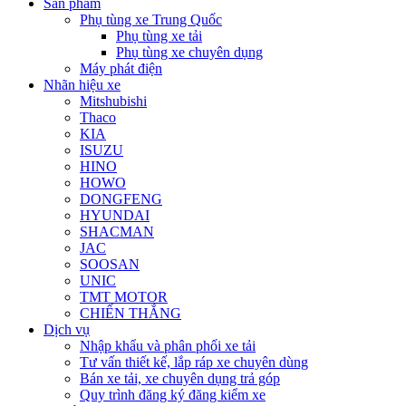
Sản phẩm
Phụ tùng xe Trung Quốc
Phụ tùng xe tải
Phụ tùng xe chuyên dụng
Máy phát điện
Nhãn hiệu xe
Mitshubishi
Thaco
KIA
ISUZU
HINO
HOWO
DONGFENG
HYUNDAI
SHACMAN
JAC
SOOSAN
UNIC
TMT MOTOR
CHIẾN THẮNG
Dịch vụ
Nhập khẩu và phân phối xe tải
Tư vấn thiết kế, lắp ráp xe chuyên dùng
Bán xe tải, xe chuyên dụng trả góp
Quy trình đăng ký đăng kiểm xe