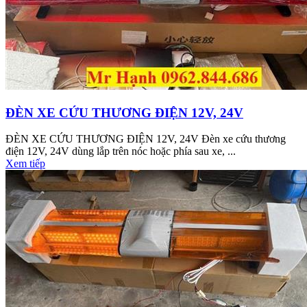
ĐÈN XE CỨU THƯƠNG ĐIỆN 12V, 24V
ĐÈN XE CỨU THƯƠNG ĐIỆN 12V, 24V Đèn xe cứu thương
điện 12V, 24V dùng lắp trên nóc hoặc phía sau xe, ...
Xem tiếp