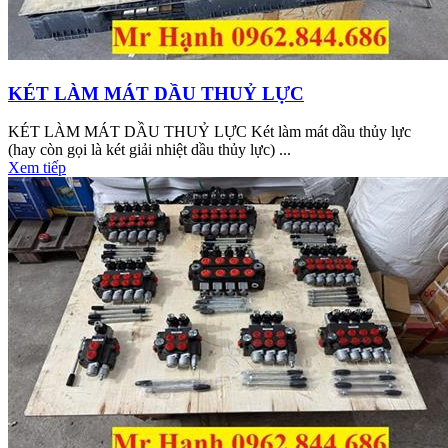
KÉT LÀM MÁT DẦU THUỶ LỰC
KÉT LÀM MÁT DẦU THUỶ LỰC Két làm mát dầu thủy lực
(hay còn gọi là két giải nhiệt dầu thủy lực) ...
Xem tiếp