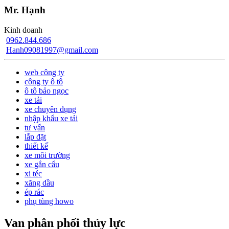
Mr. Hạnh
Kinh doanh
0962.844.686
Hanh09081997@gmail.com
web công ty
công ty ô tô
ô tô bảo ngọc
xe tải
xe chuyên dụng
nhập khẩu xe tải
tư vấn
lắp đặt
thiết kế
xe môi trường
xe gắn cẩu
xi téc
xăng dầu
ép rác
phụ tùng howo
Van phân phối thủy lực