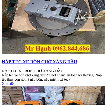
NẮP TÉC XE BỒN CHỞ XĂNG DẦU
NẮP TÉC XE BỒN CHỞ XĂNG DẦU
Nắp téc xe bồn chở xăng dầu: "Chốt chặn" an toàn tối thượng. Nắp
téc (hay còn gọi là nắp bồn, nắp miệng xi-téc) ...
Xem tiếp