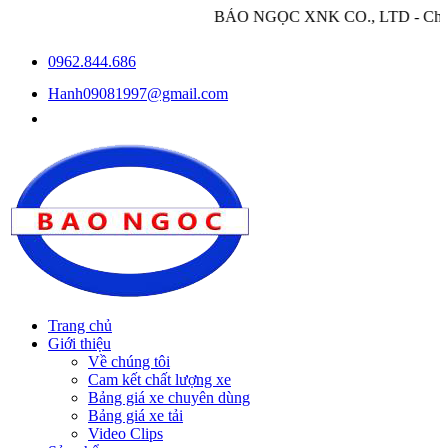
BẢO NGỌC XNK CO., LTD - Chuyên nhập khẩu v
0962.844.686
Hanh09081997@gmail.com
Trang chủ
Giới thiệu
Về chúng tôi
Cam kết chất lượng xe
Bảng giá xe chuyên dùng
Bảng giá xe tải
Video Clips