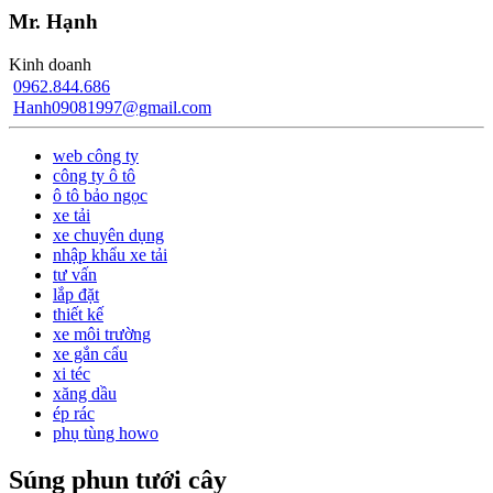
Mr. Hạnh
Kinh doanh
0962.844.686
Hanh09081997@gmail.com
web công ty
công ty ô tô
ô tô bảo ngọc
xe tải
xe chuyên dụng
nhập khẩu xe tải
tư vấn
lắp đặt
thiết kế
xe môi trường
xe gắn cẩu
xi téc
xăng dầu
ép rác
phụ tùng howo
Súng phun tưới cây