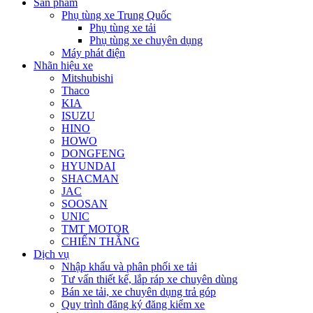
Sản phẩm
Phụ tùng xe Trung Quốc
Phụ tùng xe tải
Phụ tùng xe chuyên dụng
Máy phát điện
Nhãn hiệu xe
Mitshubishi
Thaco
KIA
ISUZU
HINO
HOWO
DONGFENG
HYUNDAI
SHACMAN
JAC
SOOSAN
UNIC
TMT MOTOR
CHIẾN THẮNG
Dịch vụ
Nhập khẩu và phân phối xe tải
Tư vấn thiết kế, lắp ráp xe chuyên dùng
Bán xe tải, xe chuyên dụng trả góp
Quy trình đăng ký đăng kiểm xe