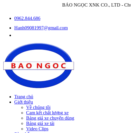
BẢO NGỌC XNK CO., LTD - Chuyên nhập khẩu v
0962.844.686
Hanh09081997@gmail.com
Trang chủ
Giới thiệu
Về chúng tôi
Cam kết chất lượng xe
Bảng giá xe chuyên dùng
Bảng giá xe tải
Video Clips