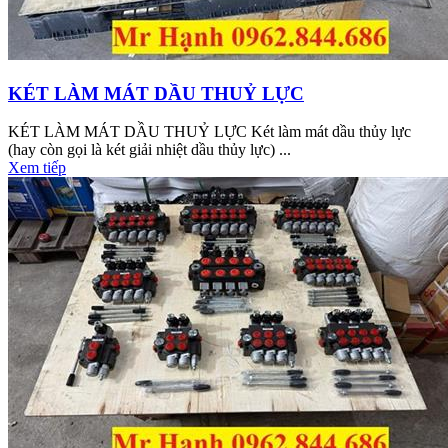
KÉT LÀM MÁT DẦU THUỶ LỰC
KÉT LÀM MÁT DẦU THUỶ LỰC Két làm mát dầu thủy lực
(hay còn gọi là két giải nhiệt dầu thủy lực) ...
Xem tiếp