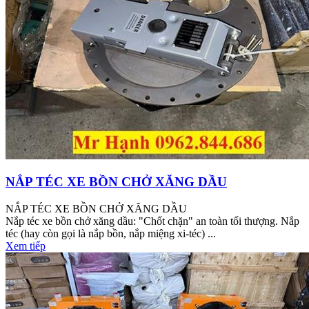
NẮP TÉC XE BỒN CHỞ XĂNG DẦU
NẮP TÉC XE BỒN CHỞ XĂNG DẦU
Nắp téc xe bồn chở xăng dầu: "Chốt chặn" an toàn tối thượng. Nắp
téc (hay còn gọi là nắp bồn, nắp miệng xi-téc) ...
Xem tiếp