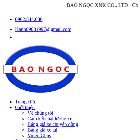
BẢO NGỌC XNK CO., LTD - Chuyên nhập khẩu và
0962.844.686
Hanh09081997@gmail.com
Trang chủ
Giới thiệu
Về chúng tôi
Cam kết chất lượng xe
Bảng giá xe chuyên dùng
Bảng giá xe tải
Video Clips