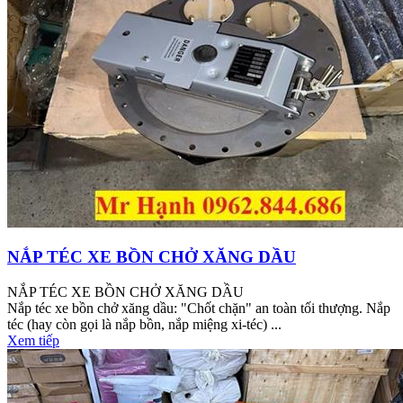
NẮP TÉC XE BỒN CHỞ XĂNG DẦU
NẮP TÉC XE BỒN CHỞ XĂNG DẦU
Nắp téc xe bồn chở xăng dầu: "Chốt chặn" an toàn tối thượng. Nắp
téc (hay còn gọi là nắp bồn, nắp miệng xi-téc) ...
Xem tiếp