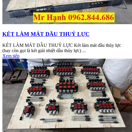
KÉT LÀM MÁT DẦU THUỶ LỰC
KÉT LÀM MÁT DẦU THUỶ LỰC Két làm mát dầu thủy lực
(hay còn gọi là két giải nhiệt dầu thủy lực) ...
Xem tiếp