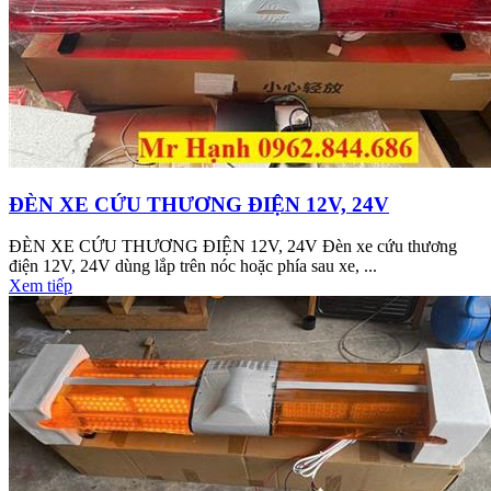
ĐÈN XE CỨU THƯƠNG ĐIỆN 12V, 24V
ĐÈN XE CỨU THƯƠNG ĐIỆN 12V, 24V Đèn xe cứu thương
điện 12V, 24V dùng lắp trên nóc hoặc phía sau xe, ...
Xem tiếp