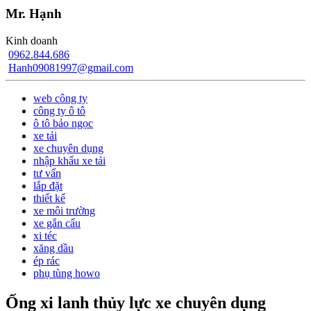
Mr. Hạnh
Kinh doanh
0962.844.686
Hanh09081997@gmail.com
web công ty
công ty ô tô
ô tô bảo ngọc
xe tải
xe chuyên dụng
nhập khẩu xe tải
tư vấn
lắp đặt
thiết kế
xe môi trường
xe gắn cẩu
xi téc
xăng dầu
ép rác
phụ tùng howo
Ống xi lanh thủy lực xe chuyên dụng