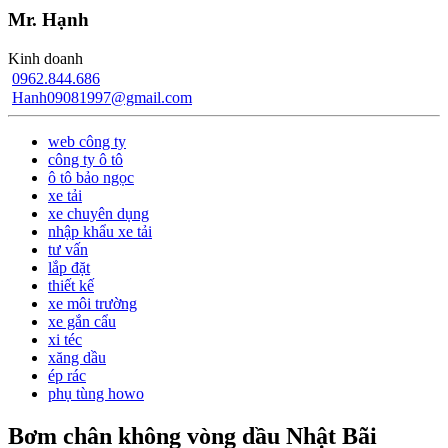
Mr. Hạnh
Kinh doanh
0962.844.686
Hanh09081997@gmail.com
web công ty
công ty ô tô
ô tô bảo ngọc
xe tải
xe chuyên dụng
nhập khẩu xe tải
tư vấn
lắp đặt
thiết kế
xe môi trường
xe gắn cẩu
xi téc
xăng dầu
ép rác
phụ tùng howo
Bơm chân không vòng dầu Nhật Bãi