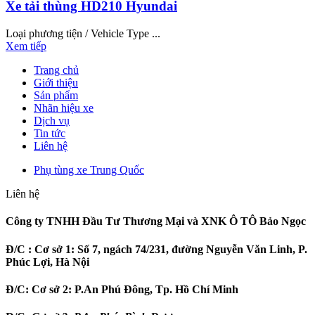
Xe tải thùng HD210 Hyundai
Loại phương tiện / Vehicle Type ...
Xem tiếp
Trang chủ
Giới thiệu
Sản phẩm
Nhãn hiệu xe
Dịch vụ
Tin tức
Liên hệ
Phụ tùng xe Trung Quốc
Liên hệ
Công ty TNHH Đầu Tư Thương Mại và XNK Ô TÔ Bảo Ngọc
Đ/C :
Cơ sở 1: Số 7, ngách 74/231, đường Nguyễn Văn Linh, P.
Phúc Lợi, Hà Nội
Đ/C:
Cơ sở 2: P.An Phú Đông, Tp. Hồ Chí Minh