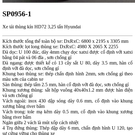
SP0956-1
Xe tải thùng kín HD72 3,25 tấn Hyundai
Kích thước tổng thể toàn bộ xe: DxRxC: 6800 x 2195 x 3305 mm
Kích thước lọt long thùng xe: DxRxC: 4980 X 2065 X 2255
Đà dọc: U 100 đúc, dày 4mm chạy dọc xatxi được cố định với xatxi
bằng 04 pát và 06 đĩa , sơn chống gỉ
Đà ngang: được thiết kế có 13 cây sắt U 80, dày 3.5 mm, hàn cố
định với đà dọc, sơn chống gỉ
Khung bao thùng xe: thép chấn định hình 2mm, sơn chống gỉ theo
màu sơn của cabin xe
Sàn thùng: thép tấm 2.5 mm, hàn cố định với đà dọc, sơn chống gỉ
Khung xương thùng: sắt hộp vuông 40x40x1.2 mm được hàn điện
và sơn chống gỉ
Vách ngoài: inox 430 dập sóng dày 0.6 mm, cố định vào khung
xương bằng river bấm
Vách trong: tole mạ kẽm dày 0.5 mm, cố định vào khung xương
bằng river bấm
Ngăn giữa 2 vách là mút xốp cách nhiệt
4 Trụ đứng thùng: Thép dập dày 6 mm, chấn định hình U 120, tạo
sự cứng vững cho thùng xe