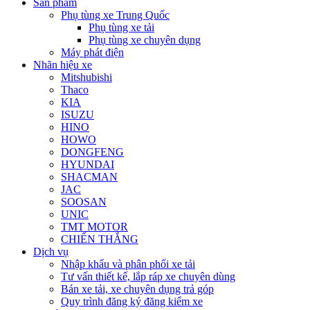
Sản phẩm
Phụ tùng xe Trung Quốc
Phụ tùng xe tải
Phụ tùng xe chuyên dụng
Máy phát điện
Nhãn hiệu xe
Mitshubishi
Thaco
KIA
ISUZU
HINO
HOWO
DONGFENG
HYUNDAI
SHACMAN
JAC
SOOSAN
UNIC
TMT MOTOR
CHIẾN THẮNG
Dịch vụ
Nhập khẩu và phân phối xe tải
Tư vấn thiết kế, lắp ráp xe chuyên dùng
Bán xe tải, xe chuyên dụng trả góp
Quy trình đăng ký đăng kiểm xe