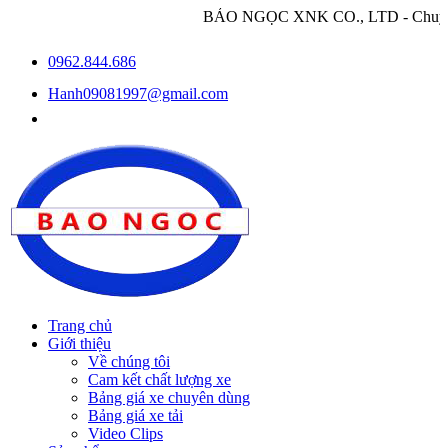
BẢO NGỌC XNK CO., LTD - Chuyên nhập khẩu và
0962.844.686
Hanh09081997@gmail.com
Trang chủ
Giới thiệu
Về chúng tôi
Cam kết chất lượng xe
Bảng giá xe chuyên dùng
Bảng giá xe tải
Video Clips