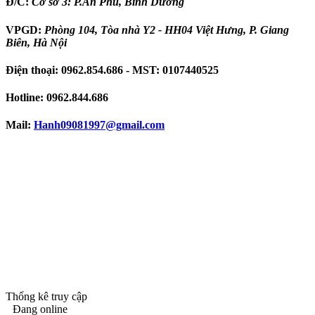
Đ/C:
Cơ sở 3: P.An Phú, Bình Dương
VPGD:
Phòng 104, Tòa nhà Y2 - HH04 Việt Hưng, P. Giang
Biên, Hà Nội
Điện thoại:
0962.854.686
- MST:
0107440525
Hotline:
0962.844.686
Mail:
Hanh09081997
@gmail.com
Thống kê truy cập
Đang online