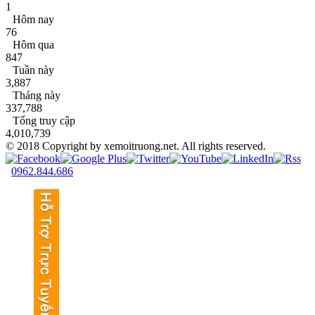
1
Hôm nay
76
Hôm qua
847
Tuần này
3,887
Tháng này
337,788
Tổng truy cập
4,010,739
© 2018 Copyright by xemoitruong.net. All rights reserved.
0962.844.686