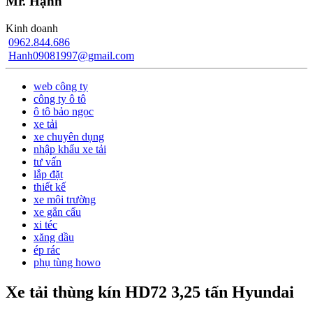
Mr. Hạnh
Kinh doanh
0962.844.686
Hanh09081997@gmail.com
web công ty
công ty ô tô
ô tô bảo ngọc
xe tải
xe chuyên dụng
nhập khẩu xe tải
tư vấn
lắp đặt
thiết kế
xe môi trường
xe gắn cẩu
xi téc
xăng dầu
ép rác
phụ tùng howo
Xe tải thùng kín HD72 3,25 tấn Hyundai