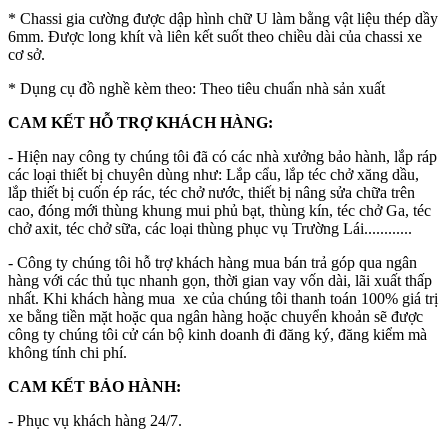
* Chassi gia cường được dập hình chữ U làm bằng vật liệu thép dầy
6mm. Được long khít và liên kết suốt theo chiều dài của chassi xe
cơ sở.
* Dụng cụ đồ nghề kèm theo: Theo tiêu chuẩn nhà sản xuất
CAM KẾT HỖ TRỢ KHÁCH HÀNG:
- Hiện nay công ty chúng tôi đã có các nhà xưởng bảo hành, lắp ráp
các loại thiết bị chuyên dùng như: Lắp cẩu, lắp téc chở xăng dầu,
lắp thiết bị cuốn ép rác, téc chở nước, thiết bị nâng sửa chữa trên
cao, đóng mới thùng khung mui phủ bạt, thùng kín, téc chở Ga, téc
chở axit, téc chở sữa, các loại thùng phục vụ Trường Lái............
- Công ty chúng tôi hỗ trợ khách hàng mua bán trả góp qua ngân
hàng với các thủ tục nhanh gọn, thời gian vay vốn dài, lãi xuất thấp
nhất. Khi khách hàng mua xe của chúng tôi thanh toán 100% giá trị
xe bằng tiền mặt hoặc qua ngân hàng hoặc chuyển khoản sẽ được
công ty chúng tôi cử cán bộ kinh doanh đi đăng ký, đăng kiểm mà
không tính chi phí.
CAM KẾT BẢO HÀNH:
- Phục vụ khách hàng 24/7.