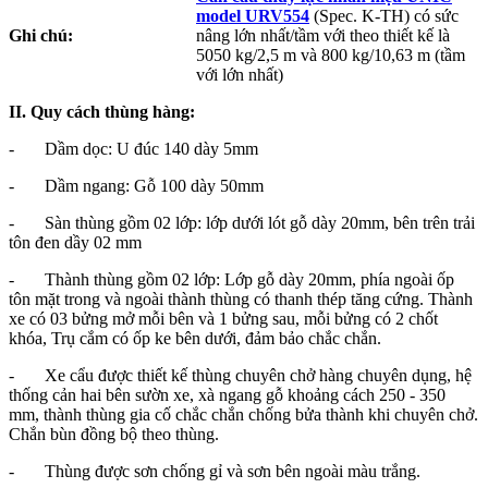
model URV554
(Spec. K-TH) có sức
Ghi chú:
nâng lớn nhất/tầm với theo thiết kế là
5050 kg/2,5 m và 800 kg/10,63 m (tầm
với lớn nhất)
II. Quy cách thùng hàng:
- Dầm dọc: U đúc 140 dày 5mm
- Dầm ngang: Gỗ 100 dày 50mm
- Sàn thùng gồm 02 lớp: lớp dưới lót gỗ dày 20mm, bên trên trải
tôn đen dầy 02 mm
- Thành thùng gồm 02 lớp: Lớp gỗ dày 20mm, phía ngoài ốp
tôn mặt trong và ngoài thành thùng có thanh thép tăng cứng. Thành
xe có 03 bửng mở mỗi bên và 1 bửng sau, mỗi bửng có 2 chốt
khóa, Trụ cắm có ốp ke bên dưới, đảm bảo chắc chắn.
- Xe cẩu được thiết kế thùng chuyên chở hàng chuyên dụng, hệ
thống cản hai bên sườn xe, xà ngang gỗ khoảng cách 250 - 350
mm, thành thùng gia cố chắc chắn chống bửa thành khi chuyên chở.
Chắn bùn đồng bộ theo thùng.
- Thùng được sơn chống gỉ và sơn bên ngoài màu trắng.