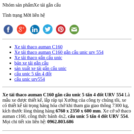
Nhóm sản phẩm
Xe tải gắn cẩu
Tình trạng
Mời liên hệ
Xe tải thaco auman C160
Xe tải thaco auman C160 gắn cẩu unic urv 554
Xe tải thaco gắn cẩu unic
bán xe tải gắn cẩu
sản xuất xe tải gắn cẩu unic
cẩu unic 5 tấn 4 đốt
cẩu unic urv554
Xe tải thaco auman C160 gắn cẩu unic 5 tấn 4 đốt URV 554
Là
mẫu xe được thiết kế, lắp ráp tại Xưởng của công ty chúng tôi, xe
có thiết kế tải trọng hàng hóa chở khi tham gia giao thông 7300 kg,
kích thước lòng thùng hàng
6760 x 2350 x 600 mm
. Xe cở sở thaco
auman c160, công thức bánh 4x2,
cẩu unic 5 tấn 4 đốt URV 554
.
Mọi chi tiết xin liên hệ:
0962.803.686