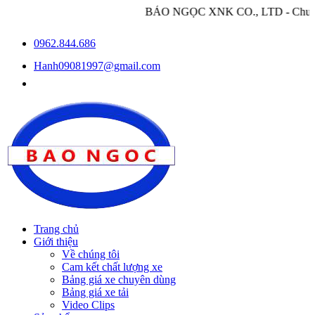
BẢO NGỌC XNK CO., LTD - Chuyên nhập khẩu và 
0962.844.686
Hanh09081997@gmail.com
Trang chủ
Giới thiệu
Về chúng tôi
Cam kết chất lượng xe
Bảng giá xe chuyên dùng
Bảng giá xe tải
Video Clips