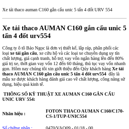
Xe tải thaco auman C160 gắn cẩu unic 5 tấn 4 đốt URV 554
Xe tải thaco AUMAN C160 gắn cẩu unic 5
tấn 4 đốt urv554
Công ty ô tô Bảo Ngọc là đơn vị thiết kế, lắp ráp, phân phối các
loại
xe tải gắn cẩu
, xe cứu hộ và các loại xe chuyên dụng uy tín
chất lượng, giá cạnh tranh, hỗ trợ, vay vốn ngân hàng lên đến 80%
giá trị xe, thời gian vay vốn 12 đến 60 tháng, thủ tục vay vốn nhanh
gọn. Hôm nay chúng tôi xin giới thiệu đến Qúy khách hàng
Xe tải
thaco AUMAN C160 gắn cẩu unic 5 tấn 4 đốt urv554
đây là
mẫu xe được khách hàng đánh giá cao về chất lượng, công năng sử
dụng, hiệu quả kinh tế.
THÔNG SỐ KỸ THUẬT XE AUMAN C160 GẮN CẨU
UNIC URV 554:
FOTON THACO AUMAN C160/C170-
Nhãn hiệu :
CS-1/TUP-UNIC554
Số chứng nhận :
0470/VAQ09 - 01/18 - 00