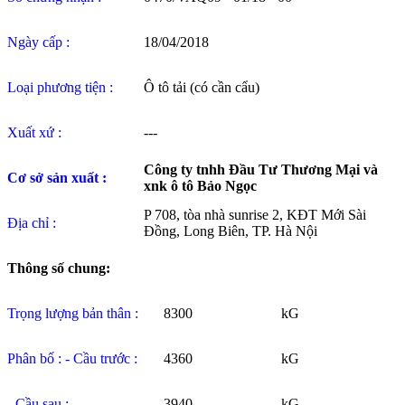
Ngày cấp :
18/04/2018
Loại phương tiện :
Ô tô tải (có cần cẩu)
Xuất xứ :
---
Công ty tnhh Đầu Tư Thương Mại và
Cơ sở sản xuất :
xnk ô tô Bảo Ngọc
P 708, tòa nhà sunrise 2, KĐT Mới Sài
Địa chỉ :
Đồng, Long Biên, TP. Hà Nội
Thông số chung:
Trọng lượng bản thân :
8300
kG
Phân bố : - Cầu trước :
4360
kG
- Cầu sau :
3940
kG