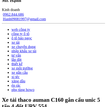
Mr. Hạnh
Kinh doanh
0962.844.686
Hanh09081997@gmail.com
web công ty
công ty ô tô
ô tô bảo ngọc
xe tải
xe chuyên dụng
nhập khẩu xe tải
tư vấn
lắp đặt
thiết kế
xe môi trường
xe gắn cẩu
xi téc
xăng dầu
ép rác
phụ tùng howo
Xe tải thaco auman C160 gắn cẩu unic 5
tấn 4 đốt URV 554