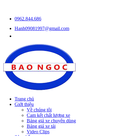
0962.844.686
Hanh09081997@gmail.com
Trang chủ
Giới thiệu
Về chúng tôi
Cam kết chất lượng xe
Bảng giá xe chuyên dùng
Bảng giá xe tải
Video Clips