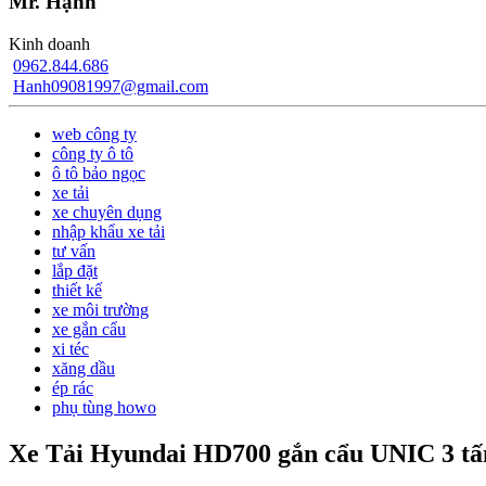
Mr. Hạnh
Kinh doanh
0962.844.686
Hanh09081997@gmail.com
web công ty
công ty ô tô
ô tô bảo ngọc
xe tải
xe chuyên dụng
nhập khẩu xe tải
tư vấn
lắp đặt
thiết kế
xe môi trường
xe gắn cẩu
xi téc
xăng dầu
ép rác
phụ tùng howo
Xe Tải Hyundai HD700 gắn cẩu UNIC 3 tấn