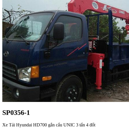
SP0356-1
Xe Tải Hyundai HD700 gắn cẩu UNIC 3 tấn 4 đốt