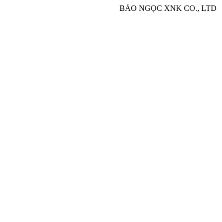
BẢO NGỌC XNK CO., LTD - Chuyên nhập