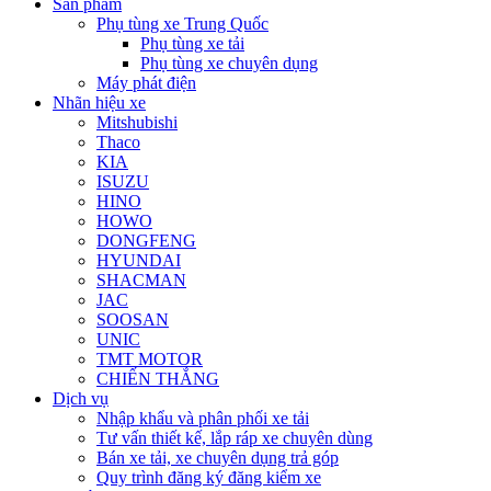
Sản phẩm
Phụ tùng xe Trung Quốc
Phụ tùng xe tải
Phụ tùng xe chuyên dụng
Máy phát điện
Nhãn hiệu xe
Mitshubishi
Thaco
KIA
ISUZU
HINO
HOWO
DONGFENG
HYUNDAI
SHACMAN
JAC
SOOSAN
UNIC
TMT MOTOR
CHIẾN THẮNG
Dịch vụ
Nhập khẩu và phân phối xe tải
Tư vấn thiết kế, lắp ráp xe chuyên dùng
Bán xe tải, xe chuyên dụng trả góp
Quy trình đăng ký đăng kiểm xe