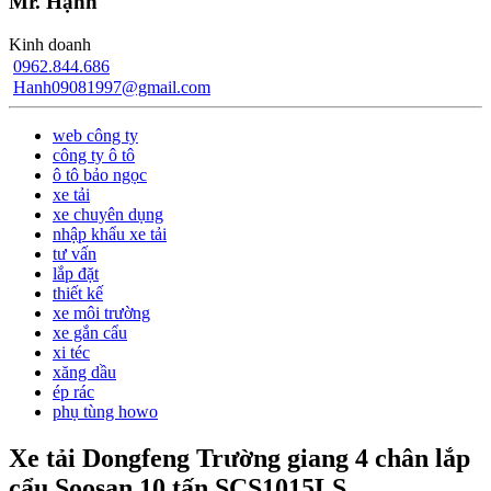
Mr. Hạnh
Kinh doanh
0962.844.686
Hanh09081997@gmail.com
web công ty
công ty ô tô
ô tô bảo ngọc
xe tải
xe chuyên dụng
nhập khẩu xe tải
tư vấn
lắp đặt
thiết kế
xe môi trường
xe gắn cẩu
xi téc
xăng dầu
ép rác
phụ tùng howo
Xe tải Dongfeng Trường giang 4 chân lắp
cẩu Soosan 10 tấn SCS1015LS