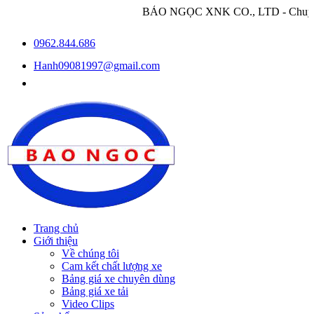
BẢO NGỌC XNK CO., LTD - Chuyên nhập khẩu và
0962.844.686
Hanh09081997@gmail.com
Trang chủ
Giới thiệu
Về chúng tôi
Cam kết chất lượng xe
Bảng giá xe chuyên dùng
Bảng giá xe tải
Video Clips