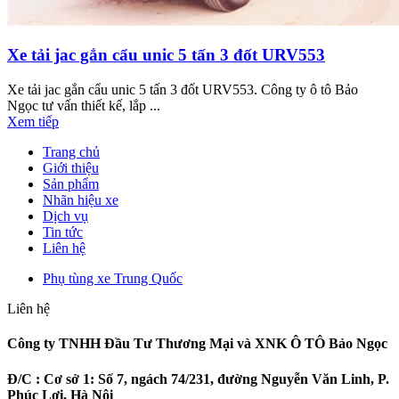
Xe tải jac gắn cẩu unic 5 tấn 3 đốt URV553
Xe tải jac gắn cẩu unic 5 tấn 3 đốt URV553. Công ty ô tô Bảo
Ngọc tư vấn thiết kế, lắp ...
Xem tiếp
Trang chủ
Giới thiệu
Sản phẩm
Nhãn hiệu xe
Dịch vụ
Tin tức
Liên hệ
Phụ tùng xe Trung Quốc
Liên hệ
Công ty TNHH Đầu Tư Thương Mại và XNK Ô TÔ Bảo Ngọc
Đ/C :
Cơ sở 1: Số 7, ngách 74/231, đường Nguyễn Văn Linh, P.
Phúc Lợi, Hà Nội