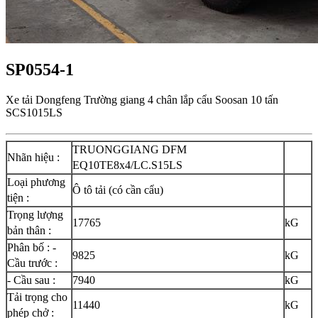
SP0554-1
Xe tải Dongfeng Trường giang 4 chân lắp cẩu Soosan 10 tấn
SCS1015LS
TRUONGGIANG DFM
Nhãn hiệu :
EQ10TE8x4/LC.S15LS
Loại phương
Ô tô tải (có cần cẩu)
tiện :
Trọng lượng
17765
kG
bản thân :
Phân bố : -
9825
kG
Cầu trước :
- Cầu sau :
7940
kG
Tải trọng cho
11440
kG
phép chở :