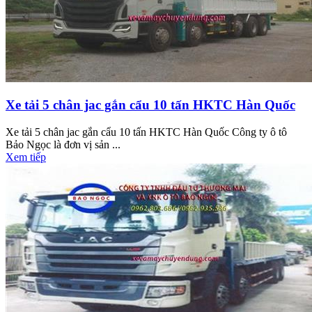
Xe tải 5 chân jac gắn cẩu 10 tấn HKTC Hàn Quốc
Xe tải 5 chân jac gắn cẩu 10 tấn HKTC Hàn Quốc Công ty ô tô
Bảo Ngọc là đơn vị sản ...
Xem tiếp