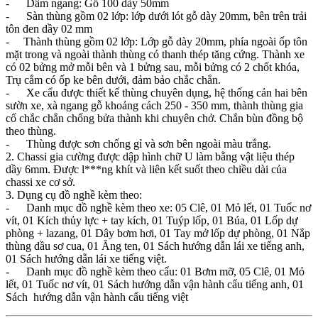
- Dầm ngang: Gỗ 100 dày 50mm
- Sàn thùng gồm 02 lớp: lớp dưới lót gỗ dày 20mm, bên trên trải
tôn đen dầy 02 mm
- Thành thùng gồm 02 lớp: Lớp gỗ dày 20mm, phía ngoài ốp tôn
mặt trong và ngoài thành thùng có thanh thép tăng cứng. Thành xe
có 02 bửng mở mỗi bên và 1 bửng sau, mỗi bửng có 2 chốt khóa,
Trụ cắm có ốp ke bên dưới, đảm bảo chắc chắn.
- Xe cẩu được thiết kế thùng chuyên dụng, hệ thống cản hai bên
sườn xe, xà ngang gỗ khoảng cách 250 - 350 mm, thành thùng gia
cố chắc chắn chống bửa thành khi chuyên chở. Chắn bùn đồng bộ
theo thùng.
- Thùng được sơn chống gỉ và sơn bên ngoài màu trắng.
2. Chassi gia cường được dập hình chữ U làm bằng vật liệu thép
dầy 6mm. Được l***ng khít và liên kết suốt theo chiều dài của
chassi xe cơ sở.
3. Dụng cụ đồ nghề kèm theo:
- Danh mục đồ nghề kèm theo xe: 05 Clê, 01 Mỏ lết, 01 Tuốc nơ
vít, 01 Kích thủy lực + tay kích, 01 Tuýp lốp, 01 Búa, 01 Lốp dự
phòng + lazang, 01 Dây bơm hơi, 01 Tay mở lốp dự phòng, 01 Nắp
thùng dầu sơ cua, 01 Ăng ten, 01 Sách hướng dẫn lái xe tiếng anh,
01 Sách hướng dẫn lái xe tiếng việt.
- Danh mục đồ nghề kèm theo cẩu: 01 Bơm mỡ, 05 Clê, 01 Mỏ
lết, 01 Tuốc nơ vít, 01 Sách hướng dẫn vận hành cẩu tiếng anh, 01
Sách hướng dẫn vận hành cẩu tiếng việt