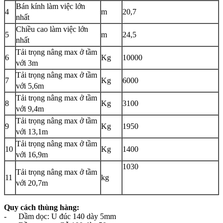
Bán kính làm việc lớn
4
m
20,7
nhất
Chiều cao làm việc lớn
5
m
24,5
nhất
Tải trọng nâng max ở tầm
6
Kg
10000
với 3m
Tải trọng nâng max ở tầm
7
Kg
6000
với 5,6m
Tải trọng nâng max ở tầm
8
Kg
3100
với 9,4m
Tải trọng nâng max ở tầm
9
Kg
1950
với 13,1m
Tải trọng nâng max ở tầm
10
Kg
1400
với 16,9m
1030
Tải trọng nâng max ở tầm
11
kg
với 20,7m
Quy cách thùng hàng:
- Dầm dọc: U đúc 140 dày 5mm