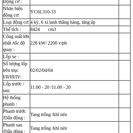
Động cơ :
Nhãn hiệu
YC6L310-33
động cơ:
Loại động cơ:
4 kỳ, 6 xi lanh thẳng hàng, tăng áp
Thể tích :
8424 cm3
Công suất lớn
nhất /tốc độ
228 kW/ 2200 v/ph
quay :
Lốp xe :
Số lượng lốp
trên trục
02/02/04/04
I/II/III/IV:
Lốp trước /
11.00 - 20 /11.00 - 20
sau:
Hệ thống
phanh :
Phanh trước
Tang trống /khí nén
/Dẫn động :
Phanh sau
Tang trống /khí nén
/Dẫn động :