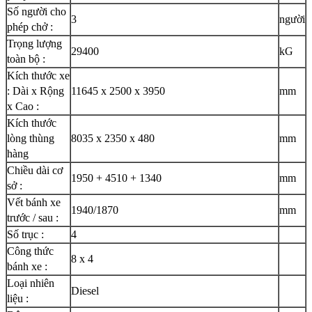
Số người cho
3
người
phép chở :
Trọng lượng
29400
kG
toàn bộ :
Kích thước xe
: Dài x Rộng
11645 x 2500 x 3950
mm
x Cao :
Kích thước
lòng thùng
8035 x 2350 x 480
mm
hàng
Chiều dài cơ
1950 + 4510 + 1340
mm
sở :
Vết bánh xe
1940/1870
mm
trước / sau :
Số trục :
4
Công thức
8 x 4
bánh xe :
Loại nhiên
Diesel
liệu :