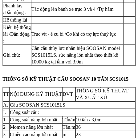
Phanh tay
Tác động lên bánh xe trục 3 và 4 /Tự hãm
/Dẫn động :
Hệ thống lái :
Kiểu hệ thống
lái /Dẫn động
Trục vít - ê cu bi /Cơ khí có trợ lực thuỷ lực
:
Cần cẩu thủy lực nhãn hiệu SOOSAN model
Ghi chú:
SCS1015LS, sức nâng lớn nhất theo thiết kế
10000 kg tại tầm với 3,0m
THỐNG SỐ KỸ THUẬT CẨU SOOSAN 10 TẤN SCS1015
THÔNG SỐ KỸ THUẬT
TT
NỘI DUNG KỸ THUẬT
ĐVT
VÀ XUẤT XỨ
A.
Cẩu SOOSAN SCS1015LS
I.
Công suất cẩu:
1
Công suất nâng lớn nhất
Tấn/m
10 tấn / 3,0m
2
Momen nâng lớn nhất
Tấn.m
36
3
Chiều cao nâng lớn nhất
m
23