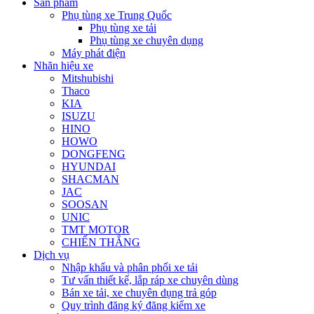
Sản phẩm
Phụ tùng xe Trung Quốc
Phụ tùng xe tải
Phụ tùng xe chuyên dụng
Máy phát điện
Nhãn hiệu xe
Mitshubishi
Thaco
KIA
ISUZU
HINO
HOWO
DONGFENG
HYUNDAI
SHACMAN
JAC
SOOSAN
UNIC
TMT MOTOR
CHIẾN THẮNG
Dịch vụ
Nhập khẩu và phân phối xe tải
Tư vấn thiết kế, lắp ráp xe chuyên dùng
Bán xe tải, xe chuyên dụng trả góp
Quy trình đăng ký đăng kiểm xe