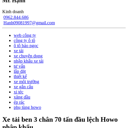
Mr. Hạnh
Kinh doanh
0962.844.686
Hanh09081997@gmail.com
web công ty
công ty ô tô
ô tô bảo ngọc
xe tải
xe chuyên dụng
nhập khẩu xe tải
tư vấn
lắp đặt
thiết kế
xe môi trường
xe gắn cẩu
xi téc
xăng dầu
ép rác
phụ tùng howo
Xe tải ben 3 chân 70 tấn đầu lệch Howo
nhập khẩu