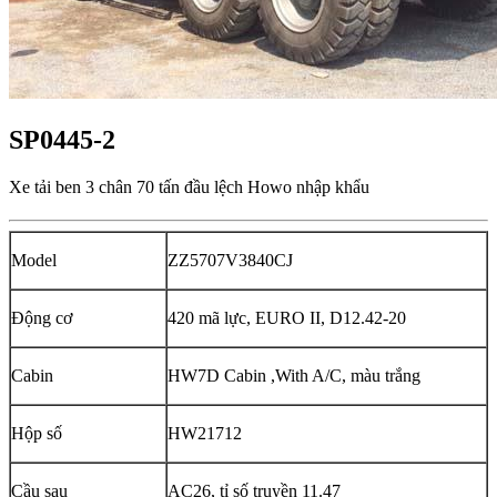
SP0445-2
Xe tải ben 3 chân 70 tấn đầu lệch Howo nhập khẩu
Model
ZZ5707V3840CJ
Động cơ
420 mã lực, EURO II, D12.42-20
Cabin
HW7D Cabin ,With A/C, màu trắng
Hộp số
HW21712
Cầu sau
AC26, tỉ số truyền 11.47