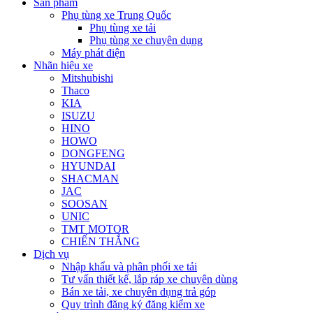
Sản phẩm
Phụ tùng xe Trung Quốc
Phụ tùng xe tải
Phụ tùng xe chuyên dụng
Máy phát điện
Nhãn hiệu xe
Mitshubishi
Thaco
KIA
ISUZU
HINO
HOWO
DONGFENG
HYUNDAI
SHACMAN
JAC
SOOSAN
UNIC
TMT MOTOR
CHIẾN THẮNG
Dịch vụ
Nhập khẩu và phân phối xe tải
Tư vấn thiết kế, lắp ráp xe chuyên dùng
Bán xe tải, xe chuyên dụng trả góp
Quy trình đăng ký đăng kiểm xe