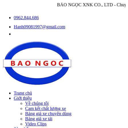
BẢO NGỌC XNK CO., LTD - Chuyên nhập khẩu và p
0962.844.686
Hanh09081997@gmail.com
Trang chủ
Giới thiệu
Về chúng tôi
Cam kết chất lượng xe
Bảng giá xe chuyên dùng
Bảng giá xe tải
Video Clips