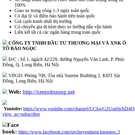
100%
Giao xe trong vòng 1-3 ngày toàn quốc
Có đại lý và điểm bảo hành trên toàn quốc
Giá cạnh tranh nhất thị trường
Có chuyên gia đi kèm theo xe hướng dẫn vận hành
Liên kết tất cả các ngân hàng trong toàn quốc​
CÔNG TY TNHH ĐẦU TƯ THƯƠNG MẠI VÀ XNK Ô
TÔ BẢO NGỌC
Đ/C : Số 1, ngách 42/229, đường Nguyễn Văn Linh, P. Phúc
Đồng, Q. Long Biên, Hà Nội
VPGD: Phòng 708, Tòa nhà Sunrise Building 2, KĐT Sài
Đồng, Long Biên, Hà Nội
Web:
http://
xemoitruong.net
Youtobe:
https://www.youtube.com/channel/UCkwG2Usn0pJsD4
view_as=subscriber
Face
book:
https://www.facebook.com/xechuyendung.baongoc.3