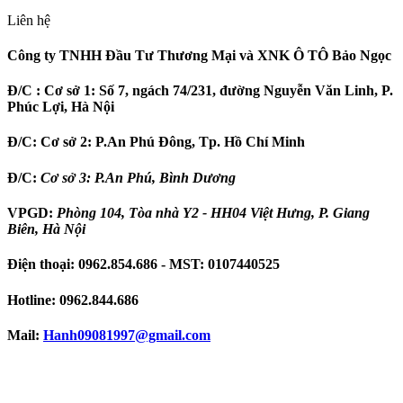
Liên hệ
Công ty TNHH Đầu Tư Thương Mại và XNK Ô TÔ Bảo Ngọc
Đ/C :
Cơ sở 1: Số 7, ngách 74/231, đường Nguyễn Văn Linh, P.
Phúc Lợi, Hà Nội
Đ/C:
Cơ sở 2: P.An Phú Đông, Tp. Hồ Chí Minh
Đ/C:
Cơ sở 3: P.An Phú, Bình Dương
VPGD:
Phòng 104, Tòa nhà Y2 - HH04 Việt Hưng, P. Giang
Biên, Hà Nội
Điện thoại:
0962.854.686
- MST:
0107440525
Hotline:
0962.844.686
Mail:
Hanh09081997
@gmail.com