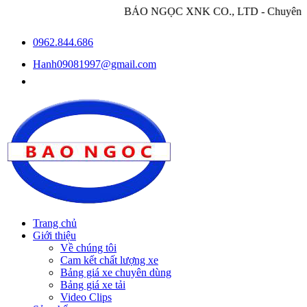
BẢO NGỌC XNK CO., LTD - Chuyên nhập khẩu và phân p
0962.844.686
Hanh09081997@gmail.com
Trang chủ
Giới thiệu
Về chúng tôi
Cam kết chất lượng xe
Bảng giá xe chuyên dùng
Bảng giá xe tải
Video Clips