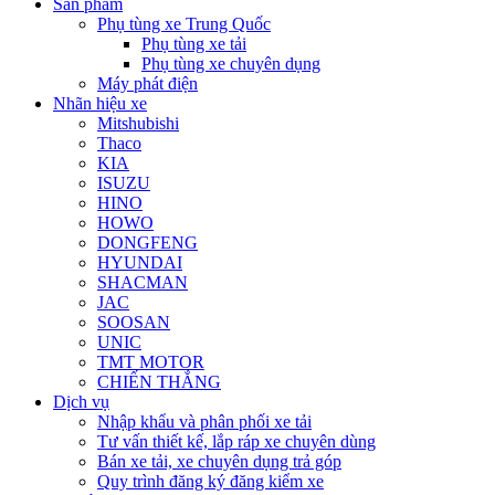
Sản phẩm
Phụ tùng xe Trung Quốc
Phụ tùng xe tải
Phụ tùng xe chuyên dụng
Máy phát điện
Nhãn hiệu xe
Mitshubishi
Thaco
KIA
ISUZU
HINO
HOWO
DONGFENG
HYUNDAI
SHACMAN
JAC
SOOSAN
UNIC
TMT MOTOR
CHIẾN THẮNG
Dịch vụ
Nhập khẩu và phân phối xe tải
Tư vấn thiết kế, lắp ráp xe chuyên dùng
Bán xe tải, xe chuyên dụng trả góp
Quy trình đăng ký đăng kiểm xe