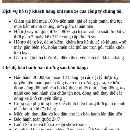
Dịch vụ hỗ trợ khách hàng khi mua xe của công ty chúng tôi:
Giảm giá khi mua 100% tiền mặt, giá cả cạnh tranh, thủ tục
mua bán nhanh chóng, đơn giản, thuận tiện ..
Hỗ trợ vay trả góp 50% – 80% giá trị xe với lãi suất ưu đãi và
thời gian 3 ngày kể từ lúc cung cấp đủ hồ sơ.
Hỗ trợ đăng ký, đăng kiểm, khám lưu hành, cà số khung – số
máy, gắn biển số.. hoàn thiện các thủ tục trọn gói “chìa khóa
trao tay”.
Giao xe tận nhà hoặc địa điểm theo yêu cầu của khách hàng.
Chế độ bảo hành bảo dưỡng sau bán hàng:
Bảo hành 20.000km hoặc 12 tháng tại các đại lý được ủy
quyền trên toàn quốc. công ty có nhà xưởng, gara, xe lưu
động cùng đội ngũ cán bộ kỹ thuật nhiệt tình, năng động, tay
nghề cao bảo hành sửa chữa tận nơi, đóng mới thay thế các
dòng xe ô tô chuyên dùng
Cung cấp phụ tùng thay thế chính hiệu trong thời gian nhanh
nhất kể từ khi đặt hàng.
Miễn phí thay dầu và lọc dầu cho lần bảo hành lần đầu tiên
Bảo hành toàn quốc 24/7
Luôn Sẵn xe và hồ sơ xe tại showroom
Xe nhập khẩu nguyên chiếc đảm bảo chất lượng đồng bộ