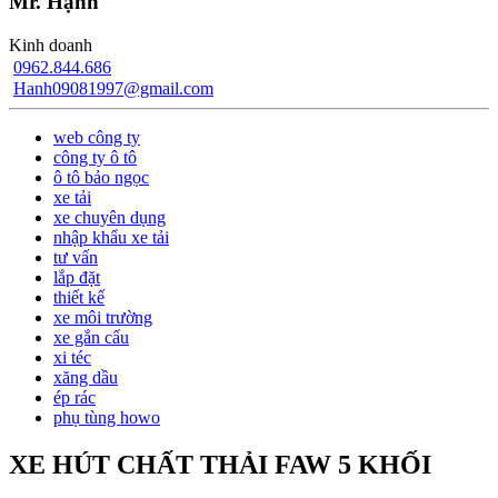
Mr. Hạnh
Kinh doanh
0962.844.686
Hanh09081997@gmail.com
web công ty
công ty ô tô
ô tô bảo ngọc
xe tải
xe chuyên dụng
nhập khẩu xe tải
tư vấn
lắp đặt
thiết kế
xe môi trường
xe gắn cẩu
xi téc
xăng dầu
ép rác
phụ tùng howo
XE HÚT CHẤT THẢI FAW 5 KHỐI