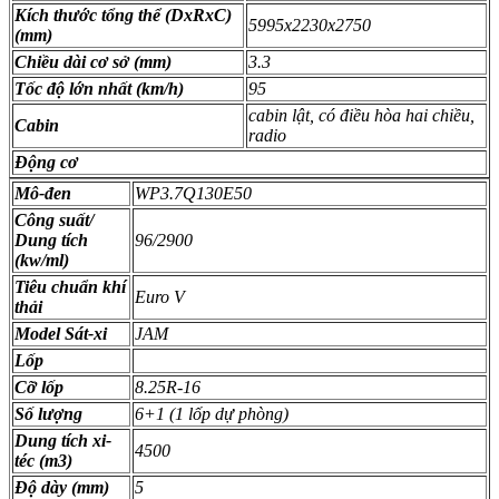
Kích thước tổng thể (DxRxC)
5995x2230x2750
(mm)
Chiều dài cơ sở (mm)
3.3
Tốc độ lớn nhất (km/h)
95
cabin lật, có điều hòa hai chiều,
Cabin
radio
Động cơ
Mô-đen
WP3.7Q130E50
Công suất/
Dung tích
96/2900
(kw/ml)
Tiêu chuẩn khí
Euro V
thải
Model Sát-xi
JAM
Lốp
Cỡ lốp
8.25R-16
Số lượng
6+1 (1 lốp dự phòng)
Dung tích xi-
4500
téc (m3)
Độ dày (mm)
5