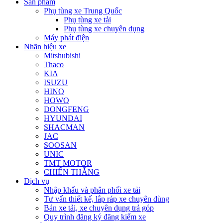
Sản phẩm
Phụ tùng xe Trung Quốc
Phụ tùng xe tải
Phụ tùng xe chuyên dụng
Máy phát điện
Nhãn hiệu xe
Mitshubishi
Thaco
KIA
ISUZU
HINO
HOWO
DONGFENG
HYUNDAI
SHACMAN
JAC
SOOSAN
UNIC
TMT MOTOR
CHIẾN THẮNG
Dịch vụ
Nhập khẩu và phân phối xe tải
Tư vấn thiết kế, lắp ráp xe chuyên dùng
Bán xe tải, xe chuyên dụng trả góp
Quy trình đăng ký đăng kiểm xe