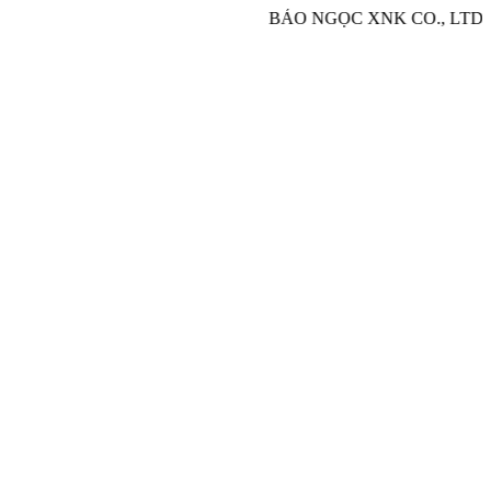
BẢO NGỌC XNK CO., LTD - Chuyên nhậ