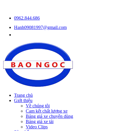
0962.844.686
Hanh09081997@gmail.com
Trang chủ
Giới thiệu
Về chúng tôi
Cam kết chất lượng xe
Bảng giá xe chuyên dùng
Bảng giá xe tải
Video Clips