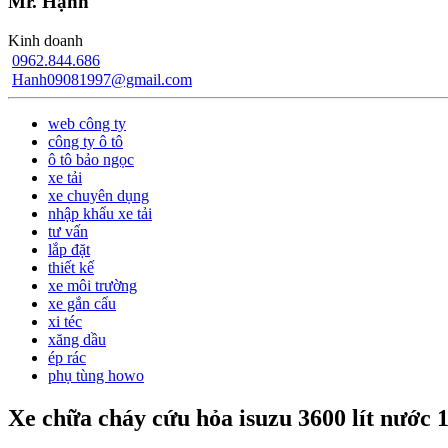
Mr. Hạnh
Kinh doanh
0962.844.686
Hanh09081997@gmail.com
web công ty
công ty ô tô
ô tô bảo ngọc
xe tải
xe chuyên dụng
nhập khẩu xe tải
tư vấn
lắp đặt
thiết kế
xe môi trường
xe gắn cẩu
xi téc
xăng dầu
ép rác
phụ tùng howo
Xe chữa cháy cứu hỏa isuzu 3600 lít nước 1