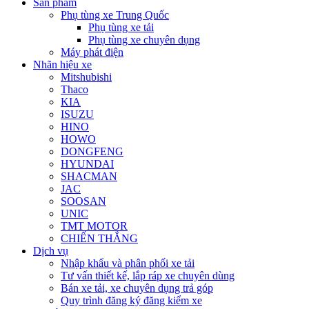
Sản phẩm
Phụ tùng xe Trung Quốc
Phụ tùng xe tải
Phụ tùng xe chuyên dụng
Máy phát điện
Nhãn hiệu xe
Mitshubishi
Thaco
KIA
ISUZU
HINO
HOWO
DONGFENG
HYUNDAI
SHACMAN
JAC
SOOSAN
UNIC
TMT MOTOR
CHIẾN THẮNG
Dịch vụ
Nhập khẩu và phân phối xe tải
Tư vấn thiết kế, lắp ráp xe chuyên dùng
Bán xe tải, xe chuyên dụng trả góp
Quy trình đăng ký đăng kiểm xe