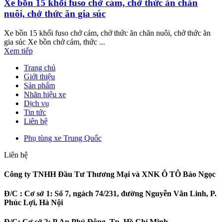
Xe bồn 15 khối fuso chở cám, chở thức ăn chăn
nuôi, chở thức ăn gia súc
Xe bồn 15 khối fuso chở cám, chở thức ăn chăn nuôi, chở thức ăn
gia súc Xe bồn chở cám, thức ...
Xem tiếp
Trang chủ
Giới thiệu
Sản phẩm
Nhãn hiệu xe
Dịch vụ
Tin tức
Liên hệ
Phụ tùng xe Trung Quốc
Liên hệ
Công ty TNHH Đầu Tư Thương Mại và XNK Ô TÔ Bảo Ngọc
Đ/C :
Cơ sở 1: Số 7, ngách 74/231, đường Nguyễn Văn Linh, P.
Phúc Lợi, Hà Nội
Đ/C:
Cơ sở 2: P.An Phú Đông, Tp. Hồ Chí Minh