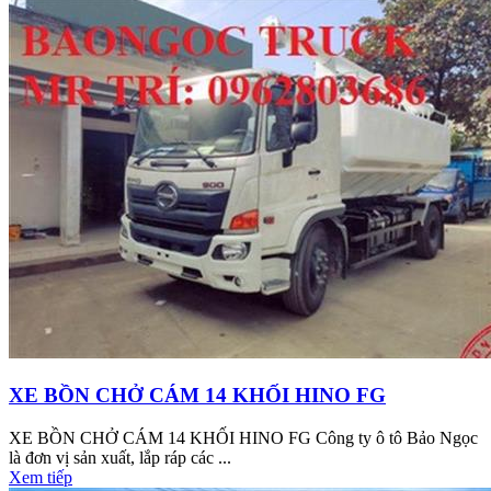
XE BỒN CHỞ CÁM 14 KHỐI HINO FG
XE BỒN CHỞ CÁM 14 KHỐI HINO FG Công ty ô tô Bảo Ngọc
là đơn vị sản xuất, lắp ráp các ...
Xem tiếp