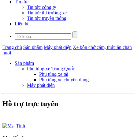
Tin tức
Tin tức công ty
Tin tức thị trường xe
Tin tức truyền thông
Liên hệ
Trang chủ
Sản phẩm
Máy phát điện
Xe bồn chở cám, thức ăn chăn
nuôi
Sản phẩm
Phụ tùng xe Trung Quốc
Phụ tùng xe tải
Phụ tùng xe chuyên dụng
Máy phát điện
Hỗ trợ trực tuyến