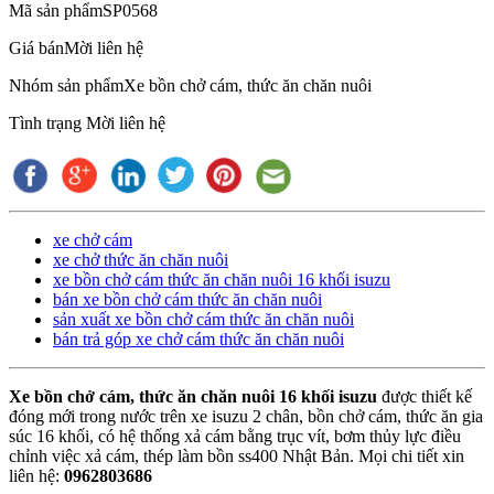
Mã sản phẩm
SP0568
Giá bán
Mời liên hệ
Nhóm sản phẩm
Xe bồn chở cám, thức ăn chăn nuôi
Tình trạng
Mời liên hệ
xe chở cám
xe chở thức ăn chăn nuôi
xe bồn chở cám thức ăn chăn nuôi 16 khối isuzu
bán xe bồn chở cám thức ăn chăn nuôi
sản xuất xe bồn chở cám thức ăn chăn nuôi
bán trả góp xe chở cám thức ăn chăn nuôi
Xe bồn chở cám, thức ăn chăn nuôi 16 khối isuzu
được thiết kế
đóng mới trong nước trên xe isuzu 2 chân, bồn chở cám, thức ăn gia
súc 16 khối, có hệ thống xả cám bằng trục vít, bơm thủy lực điều
chỉnh việc xả cám, thép làm bồn ss400 Nhật Bản. Mọi chi tiết xin
liên hệ:
0962803686