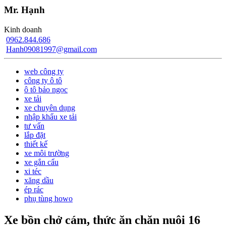
Mr. Hạnh
Kinh doanh
0962.844.686
Hanh09081997@gmail.com
web công ty
công ty ô tô
ô tô bảo ngọc
xe tải
xe chuyên dụng
nhập khẩu xe tải
tư vấn
lắp đặt
thiết kế
xe môi trường
xe gắn cẩu
xi téc
xăng dầu
ép rác
phụ tùng howo
Xe bồn chở cám, thức ăn chăn nuôi 16