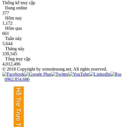
Thống kê truy cập
Đang online
377
Hôm nay
1,172
Hôm qua
661
Tuần này
5,644
Tháng này
339,545
Tổng truy cập
4,012,496
© 2018 Copyright by xemoitruong.net. All rights reserved.
0962.854.686