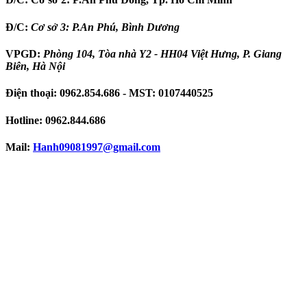
Đ/C:
Cơ sở 3: P.An Phú, Bình Dương
VPGD:
Phòng 104, Tòa nhà Y2 - HH04 Việt Hưng, P. Giang
Biên, Hà Nội
Điện thoại:
0962.854.686
- MST:
0107440525
Hotline:
0962.844.686
Mail:
Hanh09081997
@gmail.com