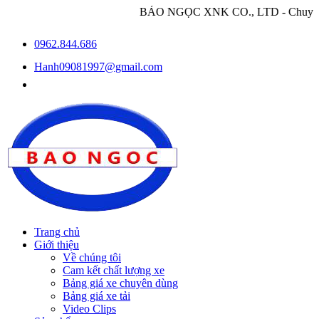
BẢO NGỌC XNK CO., LTD - Chuyên nhập khẩu và ph
0962.844.686
Hanh09081997@gmail.com
Trang chủ
Giới thiệu
Về chúng tôi
Cam kết chất lượng xe
Bảng giá xe chuyên dùng
Bảng giá xe tải
Video Clips