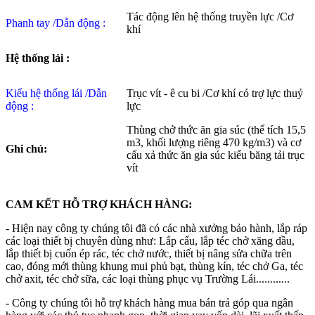
Tác động lên hệ thống truyền lực /Cơ
Phanh tay /Dẫn động :
khí
Hệ thống lái :
Kiểu hệ thống lái /Dẫn
Trục vít - ê cu bi /Cơ khí có trợ lực thuỷ
động :
lực
Thùng chở thức ăn gia súc (thể tích 15,5
m3, khối lượng riêng 470 kg/m3) và cơ
Ghi chú:
cấu xả thức ăn gia súc kiểu băng tải trục
vít
CAM KẾT HỖ TRỢ KHÁCH HÀNG:
- Hiện nay công ty chúng tôi đã có các nhà xưởng bảo hành, lắp ráp
các loại thiết bị chuyên dùng như: Lắp cẩu, lắp téc chở xăng dầu,
lắp thiết bị cuốn ép rác, téc chở nước, thiết bị nâng sửa chữa trên
cao, đóng mới thùng khung mui phủ bạt, thùng kín, téc chở Ga, téc
chở axit, téc chở sữa, các loại thùng phục vụ Trường Lái............
- Công ty chúng tôi hỗ trợ khách hàng mua bán trả góp qua ngân