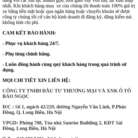
hàng với các thủ tục nhanh gọn, thời gian vay vốn dài, lãi xuất thấp
nhất. Khi khách hàng mua xe của chúng tôi thanh toán 100% giá trị
xe bằng tiền mặt hoặc qua ngân hàng hoặc chuyển khoản sẽ được
công ty chúng tôi cử cán bộ kinh doanh đi đăng ký, đăng kiểm mà
không tính chi phí.
CAM KẾT BẢO HÀNH:
- Phục vụ khách hàng 24/7.
- Phụ tùng chính hãng.
- Luôn đồng hành cùng quý khách hàng trong quá trình sử
dụng.
MỌI CHI TIẾT XIN LIÊN HỆ:
CÔNG TY TNHH ĐẦU TƯ THƯƠNG MẠI VÀ XNK Ô TÔ
BẢO NGỌC
Đ/C : Số 1, ngách 42/229, đường Nguyễn Văn Linh, P.Phúc
Đồng, Q. Long Biên, Hà Nội
VPGD: Phòng 708, Tòa nhà Sunrise Building 2, KĐT Sài
Đồng, Long Biên, Hà Nội