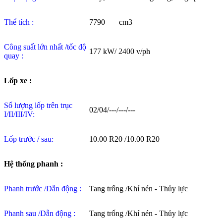
Thể tích :
7790 cm3
Công suất lớn nhất /tốc độ
177 kW/ 2400 v/ph
quay :
Lốp xe :
Số lượng lốp trên trục
02/04/---/---/---
I/II/III/IV:
Lốp trước / sau:
10.00 R20 /10.00 R20
Hệ thống phanh :
Phanh trước /Dẫn động :
Tang trống /Khí nén - Thủy lực
Phanh sau /Dẫn động :
Tang trống /Khí nén - Thủy lực