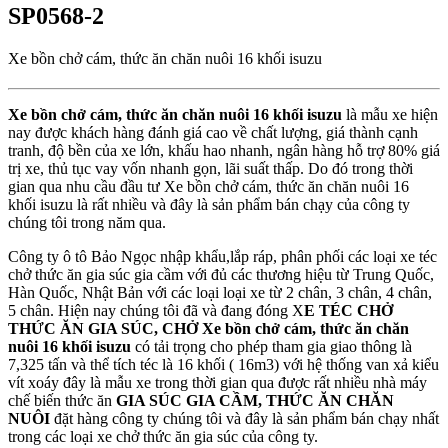
SP0568-2
Xe bồn chở cám, thức ăn chăn nuôi 16 khối isuzu
Xe bồn chở cám, thức ăn chăn nuôi 16 khối isuzu
là mẫu xe hiện
nay được khách hàng đánh giá cao về chất lượng, giá thành cạnh
tranh, độ bền của xe lớn, khấu hao nhanh, ngân hàng hỗ trợ 80% giá
trị xe, thủ tục vay vốn nhanh gọn, lãi suất thấp. Do đó trong thời
gian qua nhu cầu đầu tư Xe bồn chở cám, thức ăn chăn nuôi 16
khối isuzu là rất nhiều và đây là sản phẩm bán chạy của công ty
chúng tôi trong năm qua.
Công ty ô tô Bảo Ngọc nhập khẩu,lắp ráp, phân phối các loại xe téc
chở thức ăn gia súc gia cầm với đủ các thương hiệu từ Trung Quốc,
Hàn Quốc, Nhật Bản với các loại loại xe từ 2 chân, 3 chân, 4 chân,
5 chân. Hiện nay chúng tôi đã và đang đóng X
E TÉC CHỞ
THỨC ĂN GIA SÚC, CHỞ Xe bồn chở cám, thức ăn chăn
nuôi 16 khối isuzu
có tải trọng cho phép tham gia giao thông là
7,325 tấn và thể tích téc là 16 khối ( 16m3) với hệ thống van xả kiểu
vít xoáy đây là mẫu xe trong thời gian qua được rất nhiều nhà máy
chế biến thức ăn
GIA SÚC GIA CẦM, THỨC ĂN CHĂN
NUÔI
đặt hàng công ty chúng tôi và đây là sản phẩm bán chạy nhất
trong các loại xe chở thức ăn gia súc của công ty.