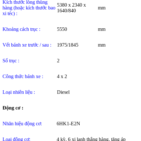
Kích thước lòng thùng
5380 x 2340 x
hàng (hoặc kích thước bao
mm
1640/840
xi téc) :
Khoảng cách trục :
5550
mm
Vết bánh xe trước / sau :
1975/1845
mm
Số trục :
2
Công thức bánh xe :
4 x 2
Loại nhiên liệu :
Diesel
Động cơ :
Nhãn hiệu động cơ:
6HK1-E2N
Loại động cơ:
4 kỳ, 6 xi lanh thẳng hàng, tăng áp