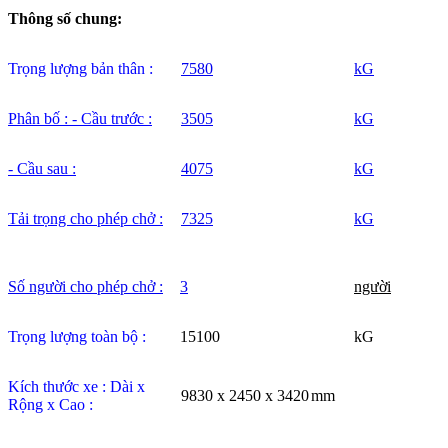
Thông số chung:
Trọng lượng bản thân :
7580
kG
Phân bố : - Cầu trước :
3505
kG
- Cầu sau :
4075
kG
Tải trọng cho phép chở :
7325
kG
Số người cho phép chở :
3
người
Trọng lượng toàn bộ :
15100
kG
Kích thước xe : Dài x
9830 x 2450 x 3420
mm
Rộng x Cao :