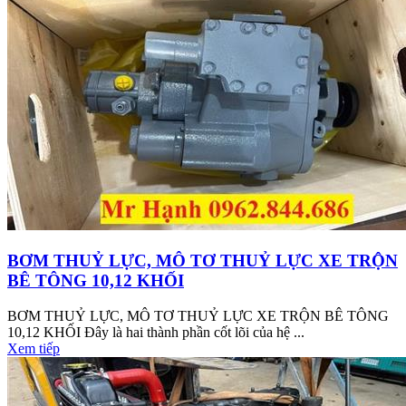
BƠM THUỶ LỰC, MÔ TƠ THUỶ LỰC XE TRỘN
BÊ TÔNG 10,12 KHỐI
BƠM THUỶ LỰC, MÔ TƠ THUỶ LỰC XE TRỘN BÊ TÔNG
10,12 KHỐI Đây là hai thành phần cốt lõi của hệ ...
Xem tiếp