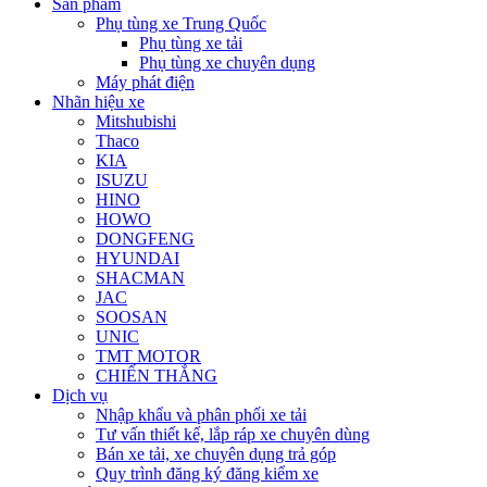
Sản phẩm
Phụ tùng xe Trung Quốc
Phụ tùng xe tải
Phụ tùng xe chuyên dụng
Máy phát điện
Nhãn hiệu xe
Mitshubishi
Thaco
KIA
ISUZU
HINO
HOWO
DONGFENG
HYUNDAI
SHACMAN
JAC
SOOSAN
UNIC
TMT MOTOR
CHIẾN THẮNG
Dịch vụ
Nhập khẩu và phân phối xe tải
Tư vấn thiết kế, lắp ráp xe chuyên dùng
Bán xe tải, xe chuyên dụng trả góp
Quy trình đăng ký đăng kiểm xe