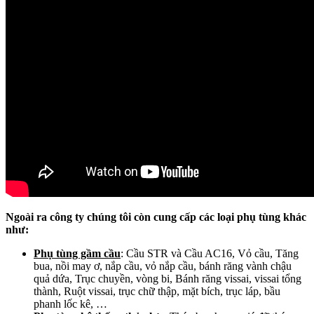
Ngoài ra công ty chúng tôi còn cung cấp các loại phụ tùng khác
như:
Phụ tùng gầm cầu
: Cầu STR và Cầu AC16, Vỏ cầu, Tăng
bua, nồi may ơ, nắp cầu, vỏ nắp cầu, bánh răng vành chậu
quả dứa, Trục chuyền, vòng bi, Bánh răng vissai, vissai tổng
thành, Ruột vissai, trục chữ thập, mặt bích, trục láp, bầu
phanh lốc kê, …