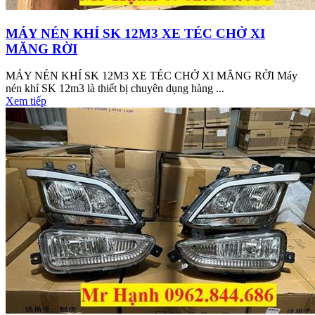
MÁY NÉN KHÍ SK 12M3 XE TÉC CHỞ XI
MĂNG RỜI
MÁY NÉN KHÍ SK 12M3 XE TÉC CHỞ XI MĂNG RỜI Máy
nén khí SK 12m3 là thiết bị chuyên dụng hàng ...
Xem tiếp