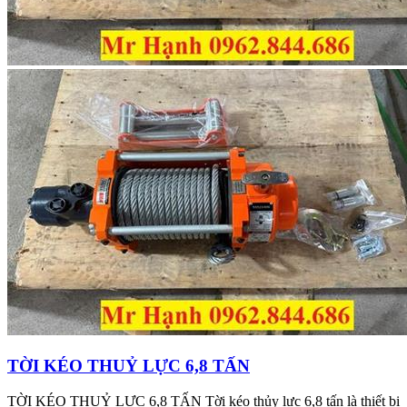
TỜI KÉO THUỶ LỰC 6,8 TẤN
TỜI KÉO THUỶ LỰC 6,8 TẤN Tời kéo thủy lực 6,8 tấn là thiết bị