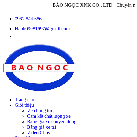
BẢO NGỌC XNK CO., LTD - Chuyên nhập khẩu và phân phố
0962.844.686
Hanh09081997@gmail.com
Trang chủ
Giới thiệu
Về chúng tôi
Cam kết chất lượng xe
Bảng giá xe chuyên dùng
Bảng giá xe tải
Video Clips