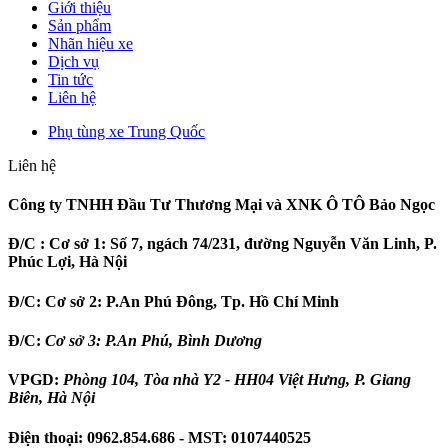
Giới thiệu
Sản phẩm
Nhãn hiệu xe
Dịch vụ
Tin tức
Liên hệ
Phụ tùng xe Trung Quốc
Liên hệ
Công ty TNHH Đầu Tư Thương Mại và XNK Ô TÔ Bảo Ngọc
Đ/C :
Cơ sở 1: Số 7, ngách 74/231, đường Nguyễn Văn Linh, P.
Phúc Lợi, Hà Nội
Đ/C:
Cơ sở 2: P.An Phú Đông, Tp. Hồ Chí Minh
Đ/C:
Cơ sở 3: P.An Phú, Bình Dương
VPGD:
Phòng 104, Tòa nhà Y2 - HH04 Việt Hưng, P. Giang
Biên, Hà Nội
Điện thoại:
0962.854.686
- MST:
0107440525