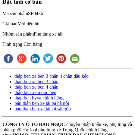
Đặc tính cơ bản
Mã sản phẩm
SP0436
Giá bán
Mời liên hệ
Nhóm sản phẩm
Phụ tùng xe tải
Tình trạng
Còn hàng
tháp ben xe ben 3 chân 4 chân đầu kéo
tháp ben xe ben 3 chân
tháp ben xe ben 4 chân
tháp ben xe mooc ben
tháp ben hyva chính hãng
bán tháp ben xe tải tại hà nội
bán tháp ben xe tải tại sài gòn
CÔNG TY Ô TÔ BẢO NGỌC
chuyên nhập khẩu xe, phụ tùng và
phân phối các loại phụ tùng xe Trung Quốc chính hãng