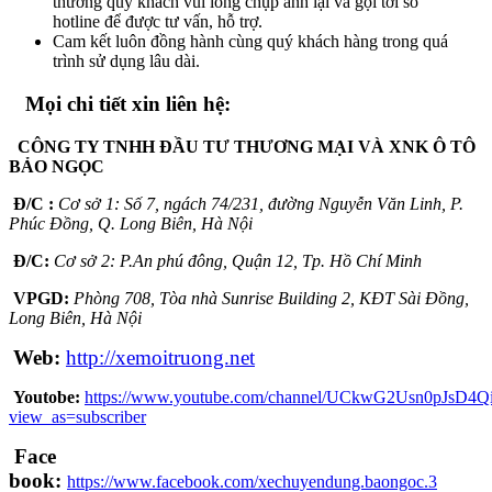
thường quý khách vui lòng chụp ảnh lại và gọi tới số
hotline để được tư vấn, hỗ trợ.
Cam kết luôn đồng hành cùng quý khách hàng trong quá
trình sử dụng lâu dài.
Mọi chi tiết xin liên hệ:
CÔNG TY TNHH ĐẦU TƯ THƯƠNG MẠI VÀ XNK Ô TÔ
BẢO NGỌC
Đ/C :
Cơ sở 1: Số 7, ngách 74/231, đường Nguyễn Văn Linh, P.
Phúc Đồng, Q. Long Biên, Hà Nội
Đ/C:
Cơ sở 2: P.An phú đông, Quận 12, Tp. Hồ Chí Minh
VPGD:
Phòng 708, Tòa nhà Sunrise Building 2, KĐT Sài Đồng,
Long Biên, Hà Nội
Web:
http://
xemoitruong.net
Youtobe:
https://www.youtube.com/channel/UCkwG2Usn0pJsD4
view_as=subscriber
Face
book:
https://www.facebook.com/xechuyendung.baongoc.3