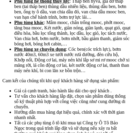
Phụ tùng hệ thống thủy lực
: Tháp ben hyva, giá đỡ tháp
ben (tai tháp ben) thùng dầu nhiên liệu, thùng dầu ben, bơm
ben, ống ty ô dầu, van chia dầu đỏ, van chia dầu mooc ben,
van hạn chế hành trình, bơm trợ lực lái…
Phụ tùng khác
: Mâm mooc, chân trống mooc, phớt mooc,
tăng bua mooc, Két nước, giàn nóng, giàn lạnh, quạt gió, quạt
điều hòa, bầu lọc tổng thành, lọc dầu, lọc gió, lọc tách nước,
Van chia hơi, bơm nước, bơm nhớt, bầu giảm thanh, giảm sóc
bóng hơi, bóng hơi cabin,…
Phụ tùng xe chuyên dụng
: Cóc ben(cóc trích lực), bơm
nước 40m3, 60m3 xe tưới nước rưả đường, đèn cứu hộ,
Khớp nối, Động cơ lai, máy nén khí lắp sơ mi rơ mooc chở xi
măng rời, lá côn động cơ lai, két nước động cơ lai, thanh than
máy nén khí, bi con lăn xe bồn trộn…
Cam kết của chúng tôi khi quý khách hàng sử dụng sản phẩm:
Giá cả cạnh tranh, bảo hành lâu dài cho quý khách .
Tư vấn cho khách hàng lắp đặt, chọn sản phẩm đúng thông
số kỹ thuật phù hợp với công việc cũng như cung đường di
chuyển.
Hướng dẫn mua hàng đạt hiệu quả, chính xác với thời gian
nhanh nhất.
Tất cả các phụ tùng ô tô khi mua tại Công ty Ô Tô Bảo
Ngọc trong quá trình lắp đặt và sử dụng nếu xảy ra bất