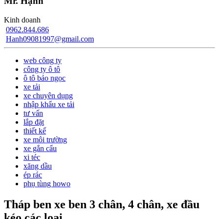
Mr. Hạnh
Kinh doanh
0962.844.686
Hanh09081997@gmail.com
web công ty
công ty ô tô
ô tô bảo ngọc
xe tải
xe chuyên dụng
nhập khẩu xe tải
tư vấn
lắp đặt
thiết kế
xe môi trường
xe gắn cẩu
xi téc
xăng dầu
ép rác
phụ tùng howo
Tháp ben xe ben 3 chân, 4 chân, xe đầu
kéo các loại