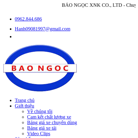
BẢO NGỌC XNK CO., LTD - Chuyên nhập khẩu và 
0962.844.686
Hanh09081997@gmail.com
Trang chủ
Giới thiệu
Về chúng tôi
Cam kết chất lượng xe
Bảng giá xe chuyên dùng
Bảng giá xe tải
Video Clips