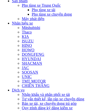
Sản phẩm
Phụ tùng xe Trung Quốc
Phụ tùng xe tải
Phụ tùng xe chuyên dụng
Máy phát điện
Nhãn hiệu xe
Mitshubishi
Thaco
KIA
ISUZU
HINO
HOWO
DONGFENG
HYUNDAI
SHACMAN
JAC
SOOSAN
UNIC
TMT MOTOR
CHIẾN THẮNG
Dịch vụ
Nhập khẩu và phân phối xe tải
Tư vấn thiết kế, lắp ráp xe chuyên dùng
Bán xe tải, xe chuyên dụng trả góp
Quy trình đăng ký đăng kiểm xe