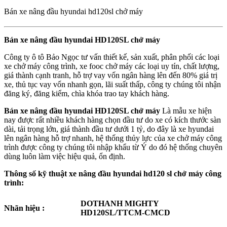
Bán xe nâng đầu hyundai hd120sl chở máy
Bán xe nâng đầu hyundai HD120SL chở máy
Công ty ô tô Bảo Ngọc tư vấn thiết kế, sản xuất, phân phối các loại
xe chở máy công trình, xe fooc chở máy các loại uy tín, chất lượng,
giá thành cạnh tranh, hỗ trợ vay vốn ngân hàng lên đến 80% giá trị
xe, thủ tục vay vốn nhanh gọn, lãi suất thấp, công ty chúng tôi nhận
đăng ký, đăng kiểm, chìa khóa trao tay khách hàng.
Bán xe nâng đầu hyundai HD120SL chở máy
Là mẫu xe hiện
nay được rất nhiều khách hàng chọn đầu tư do xe có kích thước sàn
dài, tải trọng lớn, giá thành đầu tư dưới 1 tỷ, do đây là xe hyundai
lên ngân hàng hỗ trợ nhanh, hệ thống thủy lực của xe chở máy công
trình được công ty chúng tôi nhập khẩu từ Ý do đó hệ thống chuyên
dùng luôn làm việc hiệu quả, ổn định.
Thông số kỹ thuật xe nâng đầu hyundai hd120 sl chở máy công
trình:
DOTHANH MIGHTY
Nhãn hiệu :
HD120SL/TTCM-CMCD