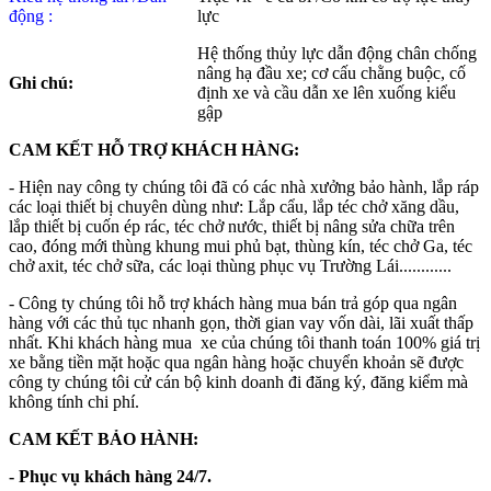
động :
lực
Hệ thống thủy lực dẫn động chân chống
nâng hạ đầu xe; cơ cấu chằng buộc, cố
Ghi chú:
định xe và cầu dẫn xe lên xuống kiểu
gập
CAM KẾT HỖ TRỢ KHÁCH HÀNG:
- Hiện nay công ty chúng tôi đã có các nhà xưởng bảo hành, lắp ráp
các loại thiết bị chuyên dùng như: Lắp cẩu, lắp téc chở xăng dầu,
lắp thiết bị cuốn ép rác, téc chở nước, thiết bị nâng sửa chữa trên
cao, đóng mới thùng khung mui phủ bạt, thùng kín, téc chở Ga, téc
chở axit, téc chở sữa, các loại thùng phục vụ Trường Lái............
- Công ty chúng tôi hỗ trợ khách hàng mua bán trả góp qua ngân
hàng với các thủ tục nhanh gọn, thời gian vay vốn dài, lãi xuất thấp
nhất. Khi khách hàng mua xe của chúng tôi thanh toán 100% giá trị
xe bằng tiền mặt hoặc qua ngân hàng hoặc chuyển khoản sẽ được
công ty chúng tôi cử cán bộ kinh doanh đi đăng ký, đăng kiểm mà
không tính chi phí.
CAM KẾT BẢO HÀNH:
- Phục vụ khách hàng 24/7.