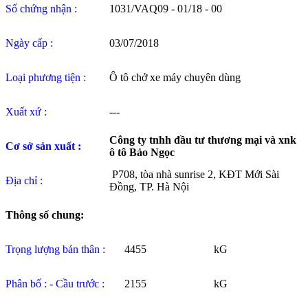
Số chứng nhận :
1031/VAQ09 - 01/18 - 00
Ngày cấp :
03/07/2018
Loại phương tiện :
Ô tô chở xe máy chuyên dùng
Xuất xứ :
---
Công ty tnhh đầu tư thương mại và xnk
Cơ sở sản xuất :
ô tô Bảo Ngọc
P708, tòa nhà sunrise 2, KĐT Mới Sài
Địa chỉ :
Đồng, TP. Hà Nội
Thông số chung:
Trọng lượng bản thân :
4455
kG
Phân bố : - Cầu trước :
2155
kG