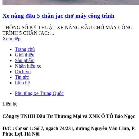
Xe nâng đầu 5 chân jac chở máy công trình
THÔNG SỐ KỸ THUẬT XE NÂNG ĐẦU CHỞ MÁY CÔNG
TRÌNH 5 CHÂN JAC: ...
Xem tiếp
Trang chủ
Giới thiệu
Sản phẩm
Nhãn hiệu xe
Dịch vụ
Tin tức
Liên hệ
Phụ tùng xe Trung Quốc
Liên hệ
Công ty TNHH Đầu Tư Thương Mại và XNK Ô TÔ Bảo Ngọc
Đ/C :
Cơ sở 1: Số 7, ngách 74/231, đường Nguyễn Văn Linh, P.
Phúc Lợi, Hà Nội