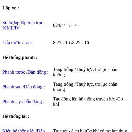
Lốp xe :
Số lượng lốp trên trục
02/04/---/---/---
I/II/III/IV:
Lốp trước / sau:
8.25 - 16 /8.25 - 16
Hệ thống phanh :
Tang trống /Thuỷ lực, trợ lực chân
Phanh trước /Dẫn động :
không
Tang trống /Thuỷ lực, trợ lực chân
Phanh sau /Dẫn động :
không
Tác động lên hệ thống truyền lực /Cơ
Phanh tay /Dẫn động :
khí
Hệ thống lái :
Kiểu hệ thống lái /Dẫn
Trục vít - ê cu bi /Cơ khí có trợ lực thuỷ