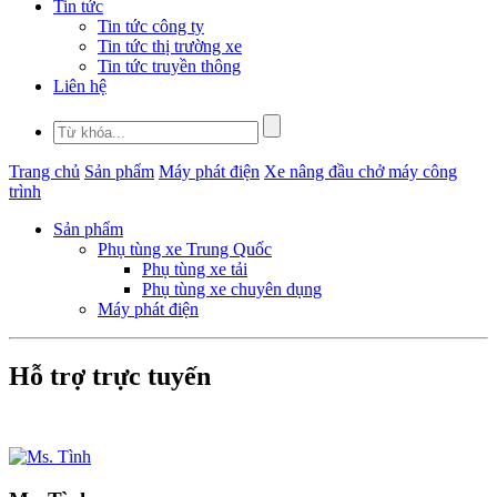
Tin tức
Tin tức công ty
Tin tức thị trường xe
Tin tức truyền thông
Liên hệ
Trang chủ
Sản phẩm
Máy phát điện
Xe nâng đầu chở máy công
trình
Sản phẩm
Phụ tùng xe Trung Quốc
Phụ tùng xe tải
Phụ tùng xe chuyên dụng
Máy phát điện
Hỗ trợ trực tuyến