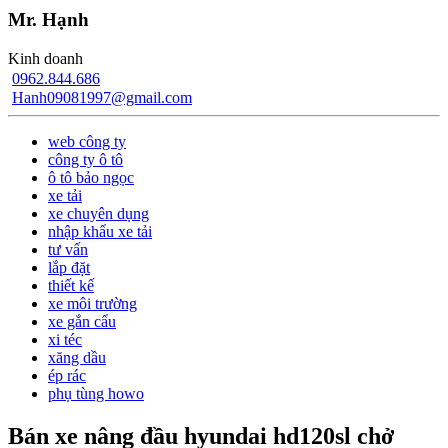
Mr. Hạnh
Kinh doanh
0962.844.686
Hanh09081997@gmail.com
web công ty
công ty ô tô
ô tô bảo ngọc
xe tải
xe chuyên dụng
nhập khẩu xe tải
tư vấn
lắp đặt
thiết kế
xe môi trường
xe gắn cẩu
xi téc
xăng dầu
ép rác
phụ tùng howo
Bán xe nâng đầu hyundai hd120sl chở