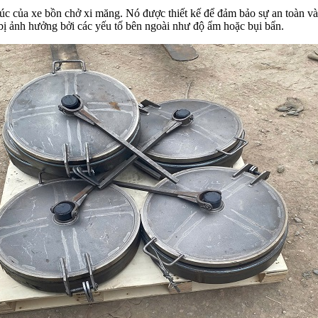
rúc của xe bồn chở xi măng. Nó được thiết kế để đảm bảo sự an toàn v
ị ảnh hưởng bởi các yếu tố bên ngoài như độ ẩm hoặc bụi bẩn.