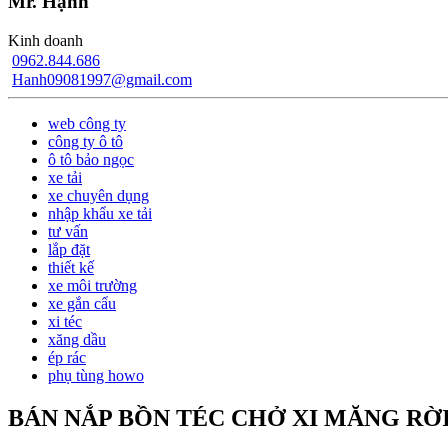
Mr. Hạnh
Kinh doanh
0962.844.686
Hanh09081997@gmail.com
web công ty
công ty ô tô
ô tô bảo ngọc
xe tải
xe chuyên dụng
nhập khẩu xe tải
tư vấn
lắp đặt
thiết kế
xe môi trường
xe gắn cẩu
xi téc
xăng dầu
ép rác
phụ tùng howo
BÁN NẮP BỒN TÉC CHỞ XI MĂNG RỜ