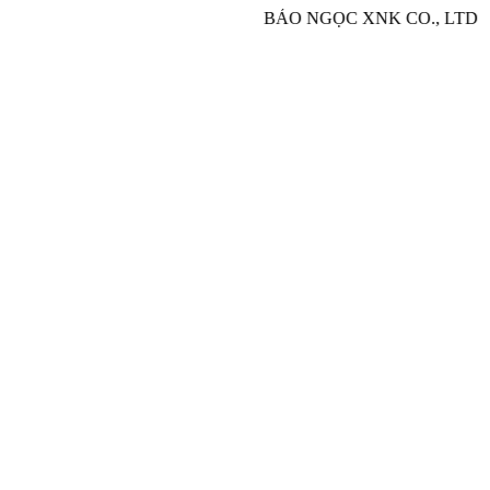
BẢO NGỌC XNK CO., LTD - Chuyên nhập