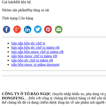
Giá bán
Mời liên hệ
Nhóm sản phẩm
Phụ tùng xe tải
Tình trạng
Còn hàng
bán nắp bồn téc chở xi
bán nắp bồn téc chở xi măng rời
bán nắp bồn mooc chở xi măng rời
nắp bồn mooc chở xi măng rời
nắp bồn téc chở xi măng rời
nắp bồn mooc xi măng doosung
CÔNG TY Ô TÔ BẢO NGỌC
chuyên nhập khẩu xe, phụ tùng và p
DONGFENG
,…Đến với công ty chúng tôi khách hàng có thể yên tâ
thế chúng tôi đã và đang chiếm được lòng tin về sản phẩm nơi người 