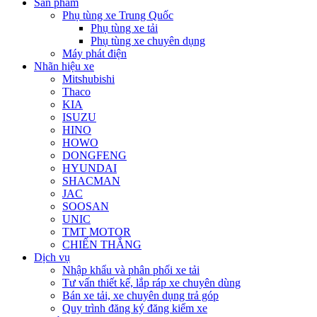
Sản phẩm
Phụ tùng xe Trung Quốc
Phụ tùng xe tải
Phụ tùng xe chuyên dụng
Máy phát điện
Nhãn hiệu xe
Mitshubishi
Thaco
KIA
ISUZU
HINO
HOWO
DONGFENG
HYUNDAI
SHACMAN
JAC
SOOSAN
UNIC
TMT MOTOR
CHIẾN THẮNG
Dịch vụ
Nhập khẩu và phân phối xe tải
Tư vấn thiết kế, lắp ráp xe chuyên dùng
Bán xe tải, xe chuyên dụng trả góp
Quy trình đăng ký đăng kiểm xe